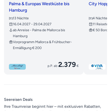
Palma & Europas Westküste bis
City Hoppi
Hamburg
13 Nächte
4 Nächte
16.04.2027 - 29.04.2027
11 Reiseter
ab Anreise - Palma de Mallorca bis
€ 50 Bordg
Hamburg
Vorprogramm Mallorca & Frühbucher-
Ermäßigung € 200
2.379
p.P. ab
€
Seereisen Deals
Ihre Traumreise beginnt hier – mit exklusiven Rabatten,