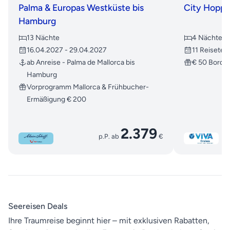
Palma & Europas Westküste bis
City Hoppi
Hamburg
13 Nächte
4 Nächte
16.04.2027 - 29.04.2027
11 Reiseter
ab Anreise - Palma de Mallorca bis
€ 50 Bordg
Hamburg
Vorprogramm Mallorca & Frühbucher-
Ermäßigung € 200
2.379
p.P. ab
€
Seereisen Deals
Ihre Traumreise beginnt hier – mit exklusiven Rabatten,