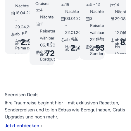
bis
Cruises
19
5 - 12
14
dem
Nächte
Hamburg
4
Nächte
Nächte
Nächte
16.04.2027
Rhein
Nächte
03.01.2027
3
29.08.2
-
11
-
Reisetermine
-
29.04.2027
Reisetermine
22.01.2027
wählbar ab
p.P.
p.P.
12.09.2
ab
wählbar ab
p.P.
p.P.
2.379
8.
ab / bis
22.12.2026
ab Calga
Anreise -
ab
€
p.P.
ab
2.499
938
06.11.2026
Hamburg
Sparen Sie mit
bis
Palma de
ab
ab
€
€
725
€ 50
Sonderpreisen
Vancouv
ab
€
Mallorca
Bordguthaben
Rundrei
bis
pro Person
&
Hamburg
Kreuzfah
Vorprogramm
durch di
Mallorca &
Inside-
Frühbucher-
Seereisen Deals
Passage
Ermäßigung €
Ihre Traumreise beginnt hier – mit exklusiven Rabatten,
inkl.
200
Sonderpreisen und tollen Extras wie Bordguthaben, Gratis
Zugfahrt
Upgrades und noch mehr.
durch di
Rockies
Jetzt entdecken