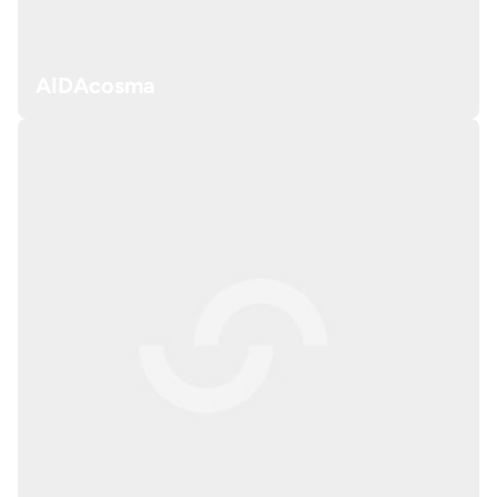
AIDAcosma