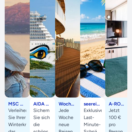
MSC Upgrade Special
AIDA Sonne statt Winter
Wochenangebote
seereisen.de WhatsApp Kanal
A-ROSA Suiten Special
Verleihen
Sichern
Jede
Exklusive
Jetzt
Sie Ihrer
Sie sich
Woche
Last-
100 €
Winterkreuzfahrt
die
neue
Minute-
pro
das
schönsten
Reisen
Schnäppchen,
Person