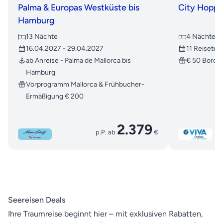
Palma & Europas Westküste bis
City Hoppi
Hamburg
13 Nächte
4 Nächte
16.04.2027 - 29.04.2027
11 Reiseter
ab Anreise - Palma de Mallorca bis
€ 50 Bordg
Hamburg
Vorprogramm Mallorca & Frühbucher-
Ermäßigung € 200
2.379
p.P. ab
€
Seereisen Deals
Ihre Traumreise beginnt hier – mit exklusiven Rabatten,