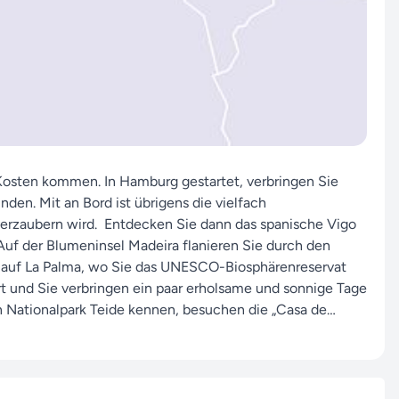
e Kosten kommen. In Hamburg gestartet, verbringen Sie
en. Mit an Bord ist übrigens die vielfach
erzaubern wird. Entdecken Sie dann das spanische Vigo
Auf der Blumeninsel Madeira flanieren Sie durch den
 auf La Palma, wo Sie das UNESCO-Biosphärenreservat
hrt und Sie verbringen ein paar erholsame und sonnige Tage
en Nationalpark Teide kennen, besuchen die „Casa de
ück nach Deutschland fliegen.