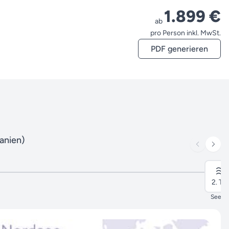
1.899 €
ab
pro Person inkl. MwSt.
PDF generieren
anien)
2. Ta
Seeta