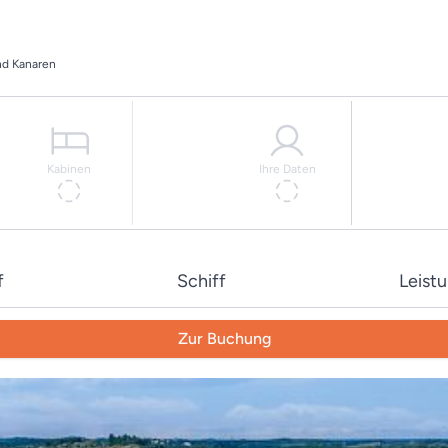
nd Kanaren
Kabinen
Ihre Daten
f
Schiff
Leist
Zur Buchung