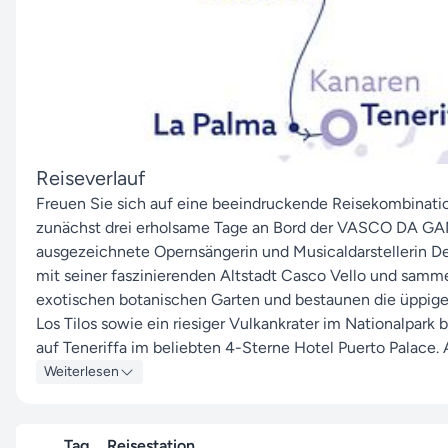
Reiseverlauf
Freuen Sie sich auf eine beeindruckende Reisekombination
zunächst drei erholsame Tage an Bord der VASCO DA GAMA 
ausgezeichnete Opernsängerin und Musicaldarstellerin D
mit seiner faszinierenden Altstadt Casco Vello und samme
exotischen botanischen Garten und bestaunen die üppig
Los Tilos sowie ein riesiger Vulkankrater im Nationalpark
auf Teneriffa im beliebten 4-Sterne Hotel Puerto Palace.
Balcones“ und genießen ein Tapas-Mittagessen, bevor Sie
Weiterlesen
Tag
Reisestation