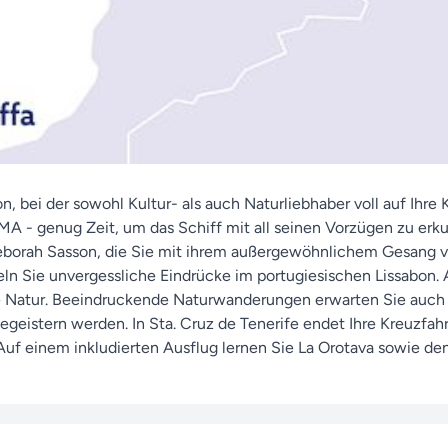
, bei der sowohl Kultur- als auch Naturliebhaber voll auf Ihr
- genug Zeit, um das Schiff mit all seinen Vorzügen zu erkund
eborah Sasson, die Sie mit ihrem außergewöhnlichem Gesang v
ln Sie unvergessliche Eindrücke im portugiesischen Lissabon. 
e Natur. Beeindruckende Naturwanderungen erwarten Sie auch
 begeistern werden. In Sta. Cruz de Tenerife endet Ihre Kreuzfa
 Auf einem inkludierten Ausflug lernen Sie La Orotava sowie d
 mit einer Vielzahl an tollen Eindrücken im Gepäck wieder zur