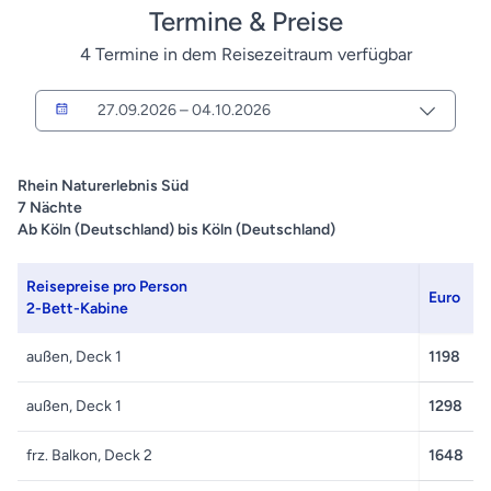
Termine & Preise
Reise an der Rezeption bereit.
7
4 Termine in dem Reisezeitraum verfügbar
Stand 04/26 – alle Angaben ohne Gewähr
er
27.09.2026 – 04.10.2026
Rhein Naturerlebnis Süd
7 Nächte
Ab Köln (Deutschland) bis Köln (Deutschland)
Reisepreise pro Person
Euro
2-Bett-Kabine
außen, Deck 1
1198
außen, Deck 1
1298
frz. Balkon, Deck 2
1648