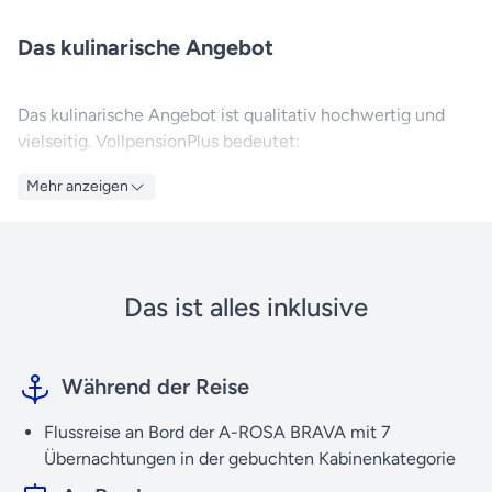
Das kulinarische Angebot
Das kulinarische Angebot ist qualitativ hochwertig und
vielseitig. VollpensionPlus bedeutet:
Mehr anzeigen
Gourmetbuffets mit Live-Cooking
Frisch zubereitete regionale, saisonale Spezialitäten
Nachmittags: Kuchenbuffet
Tee, Kaffee und Kaffeespezialitäten zum Frühstück
Das ist alles inklusive
und zur Kaffeezeit, Wasser, Softdrinks, Sekt sowie
eine Auswahl an Bier und Wein ganztags inklusive,
innerhalb der Baröffnungszeiten
Während der Reise
Freie Essenszeiten und freie Tischwahl im Markt- oder
Außenrestaurant
Flussreise an Bord der A-ROSA BRAVA mit 7
Auf die Region abgestimmte Weinkarte
Übernachtungen
in der gebuchten Kabinenkategorie
SPA-ROSA:
Große Auswahl an Beauty- und