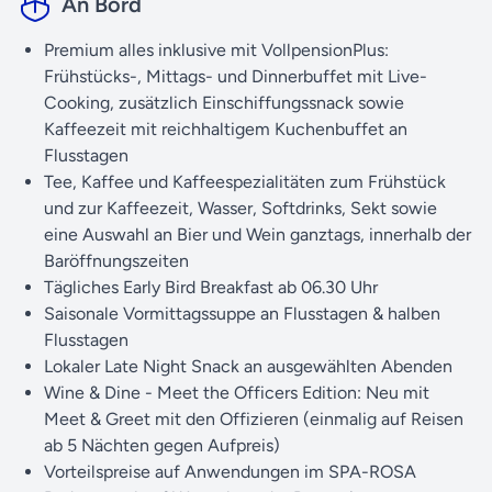
An Bord
Bodytreatments mit hochwertigen Produkten.
Professionell ausgebildetes SPA- und Beautyteam.
Premium alles inklusive mit VollpensionPlus:
Sanarium mit Panoramablick. Fitnessraum mit modernen
Frühstücks-, Mittags- und Dinnerbuffet mit Live-
Cardiogeräten: Crosstrainer und Ergometer.
Cooking, zusätzlich Einschiffungssnack sowie
Erlebnisduschen und Ruheraum. Außenbereich mit
Kaffeezeit mit reichhaltigem Kuchenbuffet an
Whirlpool, Liegen und Panoramablick.
Flusstagen
Tee, Kaffee und Kaffeespezialitäten zum Frühstück
und zur Kaffeezeit, Wasser, Softdrinks, Sekt sowie
A-ROSA Kabinen – Ihr Zuhause auf See!
Die 99
eine Auswahl an Bier und Wein ganztags, innerhalb der
komfortablen Außenkabinen (Nichtraucher) sind 14,5 m²
Baröffnungszeiten
groß und mit Dusche/WC, Telefon, Haartrockner, Safe mit
Tägliches Early Bird Breakfast ab 06.30 Uhr
individuell einstellbarem Zahlencode, SAT-TV und einer
Saisonale Vormittagssuppe an Flusstagen & halben
individuell regulierbaren Klimaanlage ausgestattet. Sie
Flusstagen
verfügen größtenteils über einen französischen Balkon.
Lokaler Late Night Snack an ausgewählten Abenden
Die Fenster können nur in den Kategorien 2-Bett-
Wine & Dine - Meet the Officers Edition: Neu mit
Außenkabine C und D mit französischem Balkon geöffnet
Meet & Greet mit den Offizieren (einmalig auf Reisen
werden. In der Kategorie S verfügen die Kabinen über
ab 5 Nächten gegen Aufpreis)
getrennte Betten und ein Zusatzbett.
Vorteilspreise auf Anwendungen im SPA-ROSA