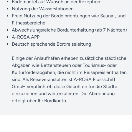
Bademantel auf Wunsch an der Rezeption
Bordsprache
: Deutsch
Nutzung der Wasserstationen
Freie Nutzung der Bordeinrichtungen wie Sauna-, und
Kleidung
: Legere und freundliche Atmosphäre. Mit
Fitnessbereiche
klassisch-legerer Kleidung liegen Sie immer richtig.
Abwechslungsreiche Bordunterhaltung (ab 7 Nächten)
A-ROSA APP
Bordwährung
: Euro. Während der Reise benutzen Sie auf
Deutsch sprechende Bordreiseleitung
dem Schiff Ihre Kabinenkarte als bordeigene Kreditkarte.
Am Ende der Reise können Sie wahlweise in bar, mit
Einige der Anlaufhäfen erheben zusätzliche städtische
Maestro/EC- Karte oder mit folgenden Kreditkarten Ihre
Abgaben wie Bettensteuern oder Tourismus- oder
Endabrechnung begleichen: American Express,
Kulturförderabgaben, die nicht im Reisepreis enthalten
Mastercard und Visacard. Aus technischen Gründen ist die
sind. Als Reiseveranstalter ist A-ROSA Flussschiff
Bezahlung mit Geldkarte und Traveller-ChecksKarte leider
GmbH verpflichtet, diese Gebühren für die Städte
nicht möglich.
einzuziehen und weiterzuleiten. Die Abrechnung
erfolgt über Ihr Bordkonto.
Trinkgelder
: Wenn Sie zufrieden sind, freuen sich die A-
ROSA Mitarbeiter über ein Trinkgeld als Anerkennung ihrer
Leistung. Die Höhe von Trinkgeldern wird nicht
vorgegeben, diese liegt im individuellen Ermessen. Eine
Trinkgeld-Box für die gesamte Crew steht am Ende der