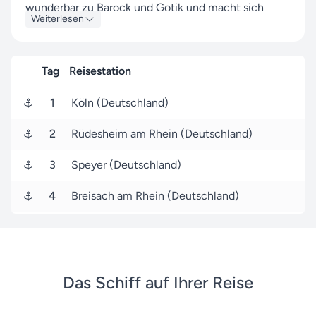
wunderbar
zu Barock und Gotik und macht sich
Weiterlesen
bestens
auf Fotos – aber eigentlich ist seine Heimat
zwischen
Felsen und dichten Wäldern, zwischen
Ritterburgen
und Winzerdörfern, deren Weinberge er
Tag
Reisestation
im
Lauf seiner Geschichte fruchtbar gemacht hat.
1
Köln (Deutschland)
2
Rüdesheim am Rhein (Deutschland)
3
Speyer (Deutschland)
4
Breisach am Rhein (Deutschland)
5
Straßburg (Frankreich)
6
Wiesbaden (Deutschland)
Das Schiff auf Ihrer Reise
7
Koblenz (Deutschland)