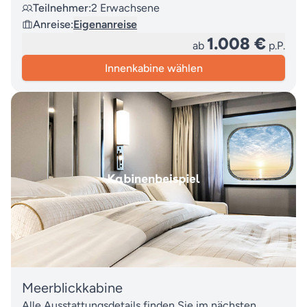
Teilnehmer:
2 Erwachsene
Anreise:
Eigenanreise
1.008 €
ab
p.P.
Innenkabine wählen
Meerblickkabine
Alle Ausstattungsdetails finden Sie im nächsten