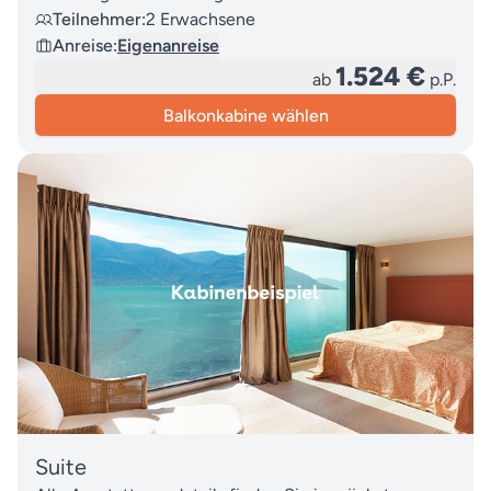
Teilnehmer:
2 Erwachsene
Anreise:
Eigenanreise
1.524 €
ab
p.P.
Balkonkabine wählen
Suite