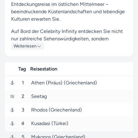
Entdeckungsreise im östlichen Mittelmeer –
beeindruckende Küstenlandschaften und lebendige
Kulturen erwarten Sie.
Auf Bord der Celebrity Infinity entdecken Sie nicht
nur zahlreiche Sehenswürdigkeiten, sondern
genießen auch das exklusive Bordleben.
Weiterlesen
Während der Tour besuchen Sie unter anderem die
Häfen von Athen (Piräus), Rhodos und Mykonos, die
Tag
Reisestation
Ihnen faszinierende Eindrücke und einzigartige
Erlebnisse bieten.
1
Athen (Piräus) (Griechenland)
Ihre 8-tägige Reise startet am 15. August 2026 in
2
Seetag
Athen (Piräus) (Griechenland) und endet am 23.
August 2026 ebenfalls in Athen (Piräus)
3
Rhodos (Griechenland)
(Griechenland).
4
Kusadasi (Türkei)
Seereisen.de ist Ihr zuverlässiger Partner, um Ihre
Reise mit Celebrity Cruises zu einem
5
Mykonos (Griechenland)