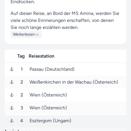
Eindrücken.
Auf dieser Reise, an Bord der MS Amina, werden Sie
viele schöne Erinnerungen erschaffen, von denen
Sie noch lange erzählen werden.
Weiterlesen
Auf Ihrer Reise besuchen Sie unter anderem die
Häfen von Passau, Wien und Esztergom, wo
spannende Eindrücke von Land und Kultur auf Sie
Tag
Reisestation
warten.
1
Passau (Deutschland)
Ihre Kreuzfahrt startet am 31. Oktober 2026 in
Passau (Deutschland), und nach 7 Tagen endet sie
2
Weißenkirchen in der Wachau (Österreich)
am 07. November 2026 in Passau (Deutschland).
2
Wien (Österreich)
Mit Seereisen.de an Ihrer Seite erleben Sie eine
Phoenix Flusskreuzfahrten-Kreuzfahrt, die durch
3
Wien (Österreich)
exzellenten Service und ein maßgeschneidertes
Erlebnis zu etwas ganz Besonderem wird.
4
Esztergom (Ungarn)
Über die
Reisesuche
finden Sie auch weitere