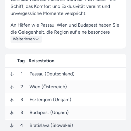
Schiff, das Komfort und Exklusivität vereint und
unvergessliche Momente verspricht.
An Häfen wie Passau, Wien und Budapest haben Sie
die Gelegenheit, die Region auf eine besondere
Weise kennenzulernen und Neues zu entdecken.
Weiterlesen
Ihre Reise startet in Passau (Deutschland). Am 19.
Oktober 2026 legen Sie ab und erreichen nach 5
Tag
Reisestation
Tagen, am 24. Oktober 2026, den Zielhafen Passau
(Deutschland).
1
Passau (Deutschland)
Mit Seereisen.de an Ihrer Seite erleben Sie eine
2
Wien (Österreich)
Phoenix Flusskreuzfahrten-Kreuzfahrt, die durch
exzellenten Service und ein maßgeschneidertes
3
Esztergom (Ungarn)
Erlebnis zu etwas ganz Besonderem wird.
3
Budapest (Ungarn)
Mehr Donau-Reisen entdecken Sie mit Hilfe der
Reisesuche
. Für Phoenix Flusskreuzfahrten und viele
4
Bratislava (Slowakei)
weitere
Reedereien
bieten wir Ihnen viele exklusive