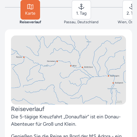
Karte
1. Tag
2. Ta
Reiseverlauf
Passau, Deutschland
Wien, Öste
Reiseverlauf
Die 5-tägige Kreuzfahrt „Donauflair“ ist ein Donau-
Abenteuer für Groß und Klein.
Genießen Sie die Reise an Bord der MS Adora - ein