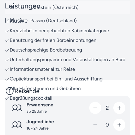
Leistungen
Reisen zu den schönsten Reisezielen an.
5
Dürnstein (Österreich)
Bei Fragen rund um Ihre Reise oder weitere
Inklusive
6
Passau (Deutschland)
Angebote können Sie sich jederzeit an uns wenden.
Kreuzfahrt in der gebuchten Kabinenkategorie
Unser Expertenteam ist gerne für Sie da und berät
Benutzung der freien Bordeinrichtungen
Sie gerne umfassend und persönlich.
Deutschsprachige Bordbetreuung
Packen Sie Ihre Neugier ein und machen Sie sich
Unterhaltungsprogramm und Veranstaltungen an Bord
bereit für unvergessliche Erlebnisse - gemeinsam
schaffen wir Erinnerungen, die bleiben.
Informationsmaterial zur Reise
Gepäcktransport bei Ein- und Ausschiffung
Alle Hafensteuern und Gebühren
Reisende
Begrüßungscocktail
Erwachsene
2
ab 25 Jahre
Jugendliche
0
16 - 24 Jahre