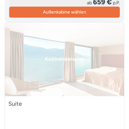
659 €
ab
p.P.
Außenkabine wählen
Suite