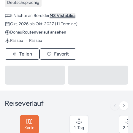
Deutschsprachig
5 Nächte an Bord der
MS VistaLilea
Okt. 2026 bis Okt. 2027
(11 Termine)
Donau
Routenverlauf ansehen
Passau → Passau
Teilen
Favorit
Reiseverlauf
Karte
1. Tag
2. Ta