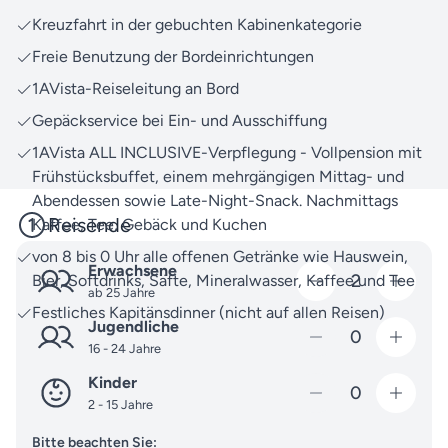
Das Team von Seereisen.de steht Ihnen jederzeit zur
Kreuzfahrt in der gebuchten Kabinenkategorie
Verfügung – egal, ob Sie Fragen zur Reise, zur
Buchung oder zu anderen Themen haben: Zögern
Freie Benutzung der Bordeinrichtungen
Sie nicht, uns gerne zu
kontaktieren
.
1AVista-Reiseleitung an Bord
Entdecken Sie die Freude am Reisen neu und freuen
Gepäckservice bei Ein- und Ausschiffung
Sie sich auf Momente, die so einzigartig sind wie Sie
1AVista ALL INCLUSIVE-Verpflegung - Vollpension mit
selbst. Wir begleiten Sie gerne auf diesem Weg.
Frühstücksbuffet, einem mehrgängigen Mittag- und
Abendessen sowie Late-Night-Snack. Nachmittags
Reisende
Kaffee, Tee, Gebäck und Kuchen
von 8 bis 0 Uhr alle offenen Getränke wie Hauswein,
Erwachsene
2
Bier, Softdrinks, Säfte, Mineralwasser, Kaffee und Tee
ab 25 Jahre
Festliches Kapitänsdinner (nicht auf allen Reisen)
Jugendliche
0
16 - 24 Jahre
Kinder
0
2 - 15 Jahre
Bitte beachten Sie: