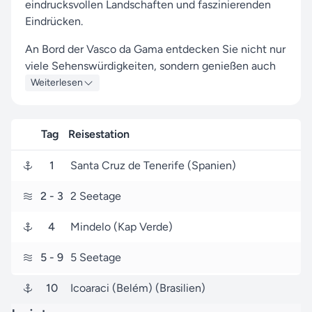
eindrucksvollen Landschaften und faszinierenden
Eindrücken.
An Bord der Vasco da Gama entdecken Sie nicht nur
viele Sehenswürdigkeiten, sondern genießen auch
das Leben an Bord.
Weiterlesen
Während der Route halten Sie unter anderem in den
Häfen von Santa Cruz de Tenerife, Icoaraci (Belém)
Tag
Reisestation
und Teufelsinsel, um in das Flair und die
Besonderheiten der Umgebung einzutauchen.
1
Santa Cruz de Tenerife (Spanien)
Die Reiseroute beginnt am 12. November 2026 in
2
- 3
2 Seetage
Santa Cruz de Tenerife (Spanien) und führt sie vom
12. November 2026 bis zum 02. Dezember 2026 (20
4
Mindelo (Kap Verde)
Tage) nach Bridgetown (Barbados).
5
- 9
5 Seetage
Wir von Seereisen.de haben es uns zur Aufgabe
gemacht, Ihnen auf jeder Nicko Cruises Hochsee-
10
Icoaraci (Belém) (Brasilien)
Reise ein einzigartiges Erlebnis zu bieten, das von