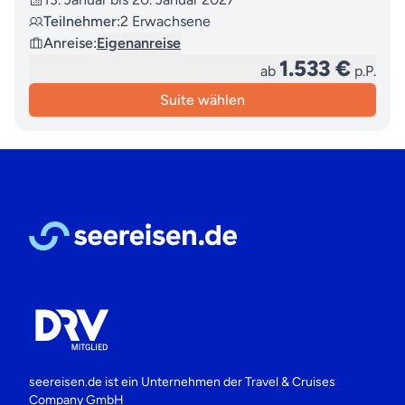
Teilnehmer:
2 Erwachsene
Anreise:
Eigenanreise
1.533 €
ab
p.P.
Suite wählen
seereisen.de ist ein Unternehmen der
Travel & Cruises
Company GmbH