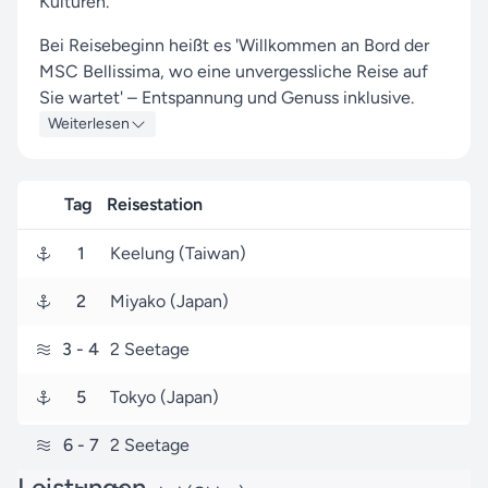
Kulturen.
Bei Reisebeginn heißt es 'Willkommen an Bord der
MSC Bellissima, wo eine unvergessliche Reise auf
Sie wartet' – Entspannung und Genuss inklusive.
Weiterlesen
Auf dieser Tour erwarten Sie Stopps in den Häfen
von Keelung, Miyako und Tokyo, wo Sie lokale
Sehenswürdigkeiten und unvergessliche Eindrücke
Tag
Reisestation
sammeln können.
1
Keelung (Taiwan)
Ihre Kreuzfahrt startet am 13. Januar 2027 in
Keelung (Taiwan) und endet nach 7 Tagen am 20.
2
Miyako (Japan)
Januar 2027 in Shanghai (China).
3
- 4
2 Seetage
Seereisen.de ist Ihr zuverlässiger Partner für MSC
Cruises-Reisen, und unser Ziel ist es, Ihnen mit
5
Tokyo (Japan)
unserer Erfahrung und unseren Services ein
einzigartiges Reiseerlebnis zu bieten.
6
- 7
2 Seetage
Weitere Asien-Reisen entdecken Sie mit Hilfe der
Leistungen