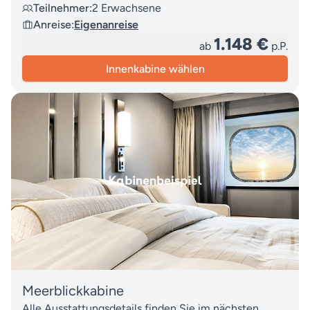
Teilnehmer:
2 Erwachsene
Anreise:
Eigenanreise
1.148 €
ab
p.P.
Innenkabine wählen
Meerblickkabine
Alle Ausstattungsdetails finden Sie im nächsten