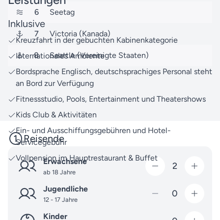
Erfahrung und einem Service, der für Qualität steht.
6
Seetag
Weitere Reisen mit MSC Cruises und anderen
Inklusive
Reedereien
entdecken Sie über unsere umfassende
7
Victoria (Kanada)
Kreuzfahrt in der gebuchten Kabinenkategorie
Reisesuche
– sei es in Nordamerika oder an anderen
8
Seattle (Vereinigte Staaten)
Internationales Ambiente
faszinierenden Zielen weltweit.
Bordsprache Englisch, deutschsprachiges Personal steht
Unser Team von Seereisen.de steht Ihnen jederzeit
an Bord zur Verfügung
zur Verfügung – egal, ob es um Fragen zur Reise,
Fitnessstudio, Pools, Entertainment und Theatershows
Buchungen oder andere Anliegen geht: Zögern Sie
nicht, uns zu
kontaktieren
.
Kids Club & Aktivitäten
Ein- und Ausschiffungsgebühren und Hotel-
Freuen Sie sich auf unvergessliche Momente der
Reisende
Servicegebühr
Vorfreude und lassen Sie uns gemeinsam Ihre
Traumreise verwirklichen.
Vollpension im Hauptrestaurant & Buffet
Erwachsene
2
ab 18 Jahre
Jugendliche
0
12 - 17 Jahre
Kinder