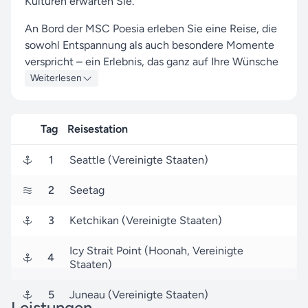
Kulturen erwarten Sie.
An Bord der MSC Poesia erleben Sie eine Reise, die
sowohl Entspannung als auch besondere Momente
verspricht – ein Erlebnis, das ganz auf Ihre Wünsche
zugeschnitten ist.
Weiterlesen
Diese Kreuzfahrt führt Sie zu den faszinierenden
Häfen von Seattle, Ketchikan und Juneau, die mit
Tag
Reisestation
einzigartigen Sehenswürdigkeiten und lebendigen
Eindrücken auf Sie warten.
1
Seattle (Vereinigte Staaten)
Ihre Reise beginnt in Seattle (Vereinigte Staaten).
2
Seetag
Am 10. August 2026 heben Sie ab und kehren nach
7 Tagen, am 17. August 2026, wieder nach Seattle
3
Ketchikan (Vereinigte Staaten)
zurück.
Icy Strait Point (Hoonah, Vereinigte
4
Seereisen.de ist Ihr kompetenter Partner, um Ihre
Staaten)
MSC Cruises-Reise zu einem unvergesslichen
Erlebnis zu machen – mit unserer langjährigen
5
Juneau (Vereinigte Staaten)
Leistungen