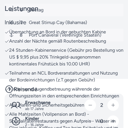
Leistungen
Über die
Reisesuche
finden Sie auch weitere NCL
6
Seetag
USA Ostküste-Reisen.
Inklusive
7
Great Stirrup Cay (Bahamas)
Unsere erfahrenen Reisespezialisten stehen Ihnen
Übernachtung an Bord in der gebuchten Kabine
jederzeit zur Verfügung, um all Ihre Fragen zu
8
Port Canaveral (Vereinigte Staaten)
Anzahl der Nächte gemäß Routenbeschreibung
beantworten. Zögern Sie nicht, uns zu
kontaktieren
,
damit wir Ihnen mit Rat und Tat zur Seite stehen
24 Stunden-Kabinenservice (Gebühr pro Bestellung von
können.
US $ 9,95 plus 20% Trinkgeld-ausgenommen
kontinentales Frühstück bis 10.00 UHR)
Freuen Sie sich auf unvergessliche
Teilnahme an NCL Bordveranstaltungen und Nutzung
Vorfreudemomente und lassen Sie uns gemeinsam
der Bordeinrichtungen (z.T.gegen Gebühr)
Ihre Traumreise verwirklichen.
Reisende
Kinder -und Jugendbetreuung währende der
Öffnungszeiten in den entsprechenden Einrichtungen
Erwachsene
2
Alle Hafen-und Sicherheitsgebühren
ab 17 Jahre
Alle Mahlzeiten (Vollpension an Bord) -
Kinder
0
Spezialitätenrestaurants gegen Aufpreis - Wasser im
2 - 16 Jahre
Glas inklusive, Kaffee und Tee beim Frühstück und im