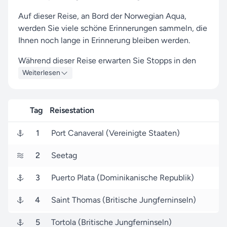
Auf dieser Reise, an Bord der Norwegian Aqua,
werden Sie viele schöne Erinnerungen sammeln, die
Ihnen noch lange in Erinnerung bleiben werden.
Während dieser Reise erwarten Sie Stopps in den
Häfen von Port Canaveral, Puerto Plata und Tortola,
Weiterlesen
wo Sie lokale Highlights entdecken und
unvergessliche Eindrücke gewinnen können.
Tag
Reisestation
Der Start erfolgt am 03. Oktober 2027 in Port
Canaveral (Vereinigte Staaten), und die Route führt
1
Port Canaveral (Vereinigte Staaten)
Sie über 7 Tage bis zu Ihrem Zielhafen Port
Canaveral (Vereinigte Staaten), wo Sie am 10.
2
Seetag
Oktober 2027 ankommen.
3
Puerto Plata (Dominikanische Republik)
Lassen Sie sich von uns begleiten – als Ihr
zuverlässiger Partner für NCL-Reisen sorgen wir
4
Saint Thomas (Britische Jungferninseln)
dafür, dass Ihre Reise sowohl komfortabel als auch
5
Tortola (Britische Jungferninseln)
spannend wird, von Beginn an bis zum Ende.