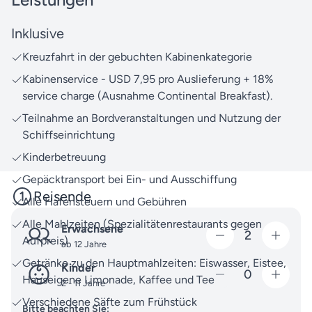
Qualität steht.
Nutzen Sie unsere
Reisesuche
, um weitere Asien-
Inklusive
Reisen mit Royal Caribbean International zu
Kreuzfahrt in der gebuchten Kabinenkategorie
entdecken.
Kabinenservice - USD 7,95 pro Auslieferung + 18%
Unser Team von Reiseexperten steht Ihnen gern bei
service charge (Ausnahme Continental Breakfast).
Fragen rund um Ihre Reise zur Verfügung. Ob bei
Teilnahme an Bordveranstaltungen und Nutzung der
Buchungen oder anderen Anliegen – zögern Sie
Schiffseinrichtung
nicht, uns jederzeit zu
kontaktieren
.
Kinderbetreuung
Freuen Sie sich auf unvergessliche Momente der
Gepäcktransport bei Ein- und Ausschiffung
Vorfreude und lassen Sie uns gemeinsam Ihre
Reisende
Alle Hafensteuern und Gebühren
Traumreise verwirklichen.
Alle Mahlzeiten (Spezialitätenrestaurants gegen
Erwachsene
2
Aufpreis)
ab 12 Jahre
Getränke zu den Hauptmahlzeiten: Eiswasser, Eistee,
Kinder
0
Hauseigene Limonade, Kaffee und Tee
2 - 11 Jahre
Verschiedene Säfte zum Frühstück
Bitte beachten Sie: