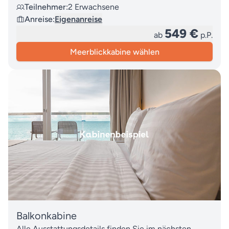
Teilnehmer:
2 Erwachsene
Anreise:
Eigenanreise
549 €
ab
p.P.
Meerblickkabine wählen
Balkonkabine
Alle Ausstattungsdetails finden Sie im nächsten