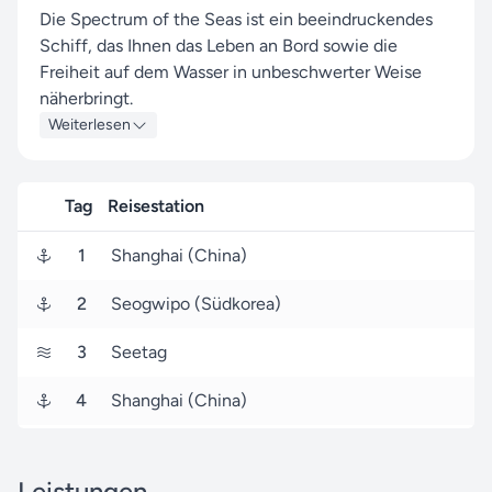
Die Spectrum of the Seas ist ein beeindruckendes
Schiff, das Ihnen das Leben an Bord sowie die
Freiheit auf dem Wasser in unbeschwerter Weise
näherbringt.
Weiterlesen
Ihre Route führt Sie unter anderem zu den
faszinierenden Häfen von Shanghai, Seogwipo und
{{{routePortName3}}}, wo Sie die lokale Atmosphäre
Tag
Reisestation
und das lebendige Treiben vor Ort hautnah erleben
können.
1
Shanghai (China)
Von Shanghai (China) aus starten Sie am 24.
2
Seogwipo (Südkorea)
September 2027 und erreichen nach drei Tagen den
Zielhafen Shanghai (China), wo Ihre Reise endet.
3
Seetag
Seereisen.de ist Ihr zuverlässiger Partner, um Ihre
4
Shanghai (China)
Reise mit Royal Caribbean International zu einem
unvergesslichen Erlebnis zu machen – dank unserer
langjährigen Erfahrung und unserem Service, der für
Leistungen