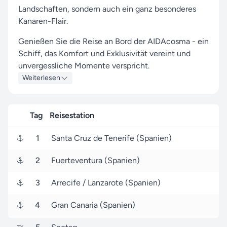
Landschaften, sondern auch ein ganz besonderes
Kanaren-Flair.
Genießen Sie die Reise an Bord der AIDAcosma - ein
Schiff, das Komfort und Exklusivität vereint und
unvergessliche Momente verspricht.
Weiterlesen
Auf Ihrer Reise besuchen Sie unter anderem die
Häfen von Santa Cruz de Tenerife, Fuerteventura
und Gran Canaria, wo spannende Eindrücke von
Tag
Reisestation
Land und Kultur auf Sie warten.
1
Santa Cruz de Tenerife (Spanien)
Ihre Kreuzfahrt startet am 16. Dezember 2026 in
Santa Cruz de Tenerife (Spanien), und nach 7 Tagen
2
Fuerteventura (Spanien)
endet sie am 23. Dezember 2026 in Santa Cruz de
Tenerife (Spanien).
3
Arrecife / Lanzarote (Spanien)
Seereisen.de ist der richtige Ansprechpartner, um
4
Gran Canaria (Spanien)
Ihre Reise mit AIDA Cruises zu einem
unvergesslichen Erlebnis zu machen - mit unserer