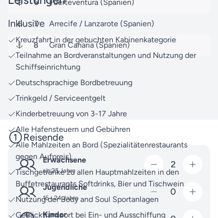
ein individuell gestaltetes Erlebnis zu etwas
6
Fuerteventura (Spanien)
Besonderem.
Inklusive
7
Arrecife / Lanzarote (Spanien)
Entdecken Sie auch gerne weitere Kanaren-Reisen
Kreuzfahrt in der gebuchten Kabinenkategorie
mit AIDA Cruises über unsere
Reisesuche
.
8
Gran Canaria (Spanien)
Teilnahme an Bordveranstaltungen und Nutzung der
Bei Fragen zu Ihrer Reise oder weiteren Angeboten
Schiffseinrichtung
können Sie sich jederzeit an uns wenden. Unser
Deutschsprachige Bordbetreuung
Expertenteam steht Ihnen gerne beratend zur Seite
Trinkgeld / Serviceentgelt
und hilft Ihnen persönlich weiter.
Kinderbetreuung von 3-17 Jahre
Vor Ihnen liegt eine Reise, die Ihre Sinne verzaubern
Alle Hafensteuern und Gebühren
wird – wir freuen uns darauf, Ihnen diesen Traum zu
Reisende
erfüllen!
Alle Mahlzeiten an Bord (Spezialitätenrestaurants
gegen Aufpreis)
Erwachsene
2
ab 25 Jahre
Tischgetränke zu allen Hauptmahlzeiten in den
Buffetrestaurants Softdrinks, Bier und Tischwein
Jugendliche
0
16 - 24 Jahre
Nutzung der Body and Soul Sportanlagen
Kinder
Gepäcktransport bei Ein- und Ausschiffung