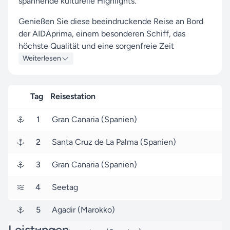
spannende kulturelle Highlights.
Genießen Sie diese beeindruckende Reise an Bord
der AIDAprima, einem besonderen Schiff, das
höchste Qualität und eine sorgenfreie Zeit
garantiert.
Weiterlesen
Ihre Route führt Sie zu faszinierenden Häfen wie
Gran Canaria, Santa Cruz de La Palma und
Tag
Reisestation
Fuerteventura, wo Sie die lokale Atmosphäre und
das lebendige Treiben vor Ort hautnah spüren
1
Gran Canaria (Spanien)
können.
2
Santa Cruz de La Palma (Spanien)
Die Reise beginnt in Gran Canaria (Spanien). Am 28.
November 2026 legen Sie ab und kehren nach 7
3
Gran Canaria (Spanien)
Tagen, am 05. Dezember 2026, wieder nach Gran
Canaria zurück.
4
Seetag
Mit Seereisen.de an Ihrer Seite wird Ihre AIDA
5
Agadir (Marokko)
Cruises-Kreuzfahrt durch exzellenten Service und
Leistungen