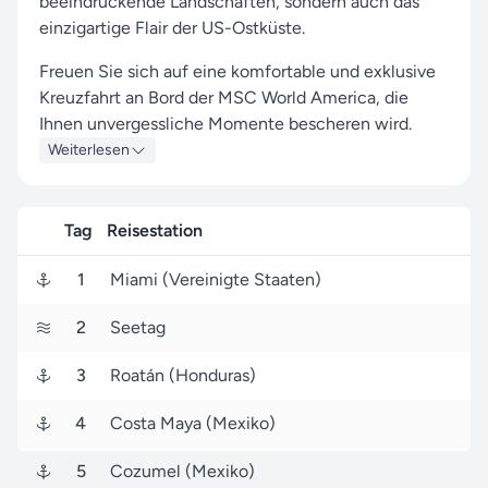
beeindruckende Landschaften, sondern auch das
einzigartige Flair der US-Ostküste.
Freuen Sie sich auf eine komfortable und exklusive
Kreuzfahrt an Bord der MSC World America, die
Ihnen unvergessliche Momente bescheren wird.
Weiterlesen
Während Ihrer Reise besuchen Sie unter anderem
die Häfen von Miami, Roatán und Cozumel, wo
spannende Einblicke in Land und Kultur auf Sie
Tag
Reisestation
warten.
1
Miami (Vereinigte Staaten)
Die Route startet am 06. November 2027 in Miami
(USA) und führt Sie vom 06. November 2027 bis
2
Seetag
zum 13. November 2027 (7 Tage) wieder nach
Miami.
3
Roatán (Honduras)
Seereisen.de ist Ihr zuverlässiger Partner, um Ihre
4
Costa Maya (Mexiko)
MSC Cruises-Reise zu einem unvergesslichen
Erlebnis zu machen – dank unserer langjährigen
5
Cozumel (Mexiko)