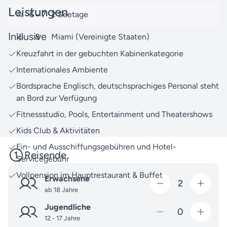
Erfahrung und einem Service, der für Qualität steht.
Leistungen
6
- 7
2 Seetage
Entdecken Sie unsere
Reisesuche
, um weitere
spannende USA-Ostküste-Reisen und Destinationen
Inklusive
8
Miami (Vereinigte Staaten)
mit MSC Cruises zu entdecken.
Kreuzfahrt in der gebuchten Kabinenkategorie
Bei Fragen zu Ihrer Reise oder weiteren Angeboten
Internationales Ambiente
können Sie sich jederzeit an uns wenden. Unser
Bordsprache Englisch, deutschsprachiges Personal steht
Expertenteam berät Sie gerne persönlich und
an Bord zur Verfügung
umfassend.
Fitnessstudio, Pools, Entertainment und Theatershows
Packen Sie Ihre Neugier ein und bereiten Sie sich
Kids Club & Aktivitäten
auf unvergessliche Erlebnisse vor – gemeinsam
Ein- und Ausschiffungsgebühren und Hotel-
schaffen wir Erinnerungen, die bleiben.
Reisende
Servicegebühr
Vollpension im Hauptrestaurant & Buffet
Erwachsene
2
ab 18 Jahre
Jugendliche
0
12 - 17 Jahre