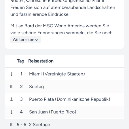
Route „Karibische Entdeckungsreise ab Miami“.
Freuen Sie sich auf atemberaubende Landschaften
und faszinierende Eindrücke.
Mit an Bord der MSC World America werden Sie
viele schöne Erinnerungen sammeln, die Sie noch
lange begleiten werden.
Weiterlesen
Während Ihrer Reise legen Sie in den Häfen von
Miami, San Juan und Ocean Cay - MSC Marine
Tag
Reisestation
Reserve an, wo spannende Land und Kultur auf Sie
warten.
1
Miami (Vereinigte Staaten)
Ihre Reise beginnt am 11. Dezember 2027 in Miami
2
Seetag
(USA) und führt Sie über 13 Tage bis zu Ihrem
Heimathafen Miami (USA), den Sie am 24.
3
Puerto Plata (Dominikanische Republik)
Dezember 2027 erreichen.
4
San Juan (Puerto Rico)
Seereisen.de ist Ihr zuverlässiger Partner für MSC
Cruises-Reisen. Unser Ziel ist es, Ihnen mit unserer
5
- 6
2 Seetage