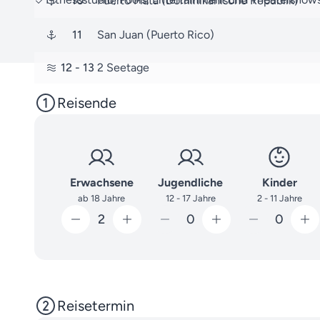
10
Puerto Plata (Dominikanische Republik)
11
San Juan (Puerto Rico)
12
- 13
2 Seetage
14
Ocean Cay (MSC Marine Reserve, Bahamas
Reisende
15
Miami (Vereinigte Staaten)
Erwachsene
Jugendliche
Kinder
ab 18 Jahre
12 - 17 Jahre
2 - 11 Jahre
2
0
0
Reisetermin