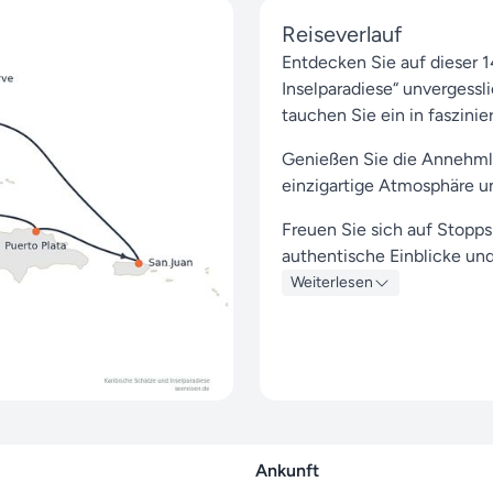
Reiseverlauf
Entdecken Sie auf dieser 1
Inselparadiese“ unvergess
tauchen Sie ein in faszinie
Genießen Sie die Annehmli
einzigartige Atmosphäre un
Freuen Sie sich auf Stopp
authentische Einblicke un
Weiterlesen
Die Reise startet am 29. A
bis zum 12. September 202
Seereisen.de ist Ihr zuverl
es, Ihnen mit unserer Erfa
außergewöhnliches Reiseer
Weitere Reisen mit MSC C
Ankunft