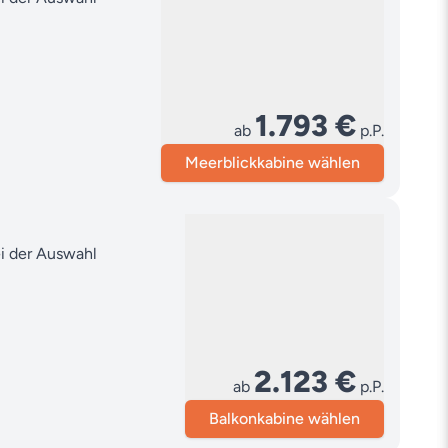
1.793 €
ab
p.P.
Meerblickkabine wählen
ei der Auswahl
2.123 €
ab
p.P.
Balkonkabine wählen