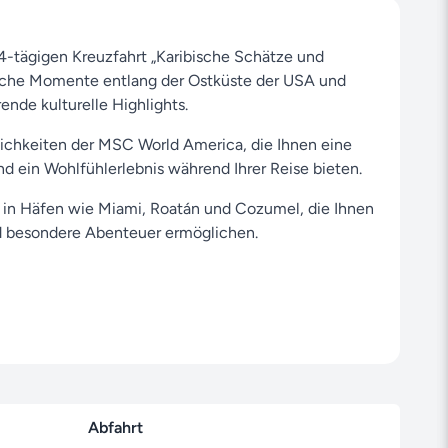
4-tägigen Kreuzfahrt „Karibische Schätze und
liche Momente entlang der Ostküste der USA und
rende kulturelle Highlights.
chkeiten der MSC World America, die Ihnen eine
d ein Wohlfühlerlebnis während Ihrer Reise bieten.
s in Häfen wie Miami, Roatán und Cozumel, die Ihnen
d besondere Abenteuer ermöglichen.
ugust 2026 in Miami (Vereinigte Staaten) und dauert
6 (14 Tage), wobei Sie wieder in Miami ankommen.
ässiger Partner für MSC Cruises-Reisen. Unser Ziel ist
hrung und unseren Serviceleistungen ein
lebnis zu bereiten.
ruises und anderen
Reedereien
finden Sie über
Abfahrt