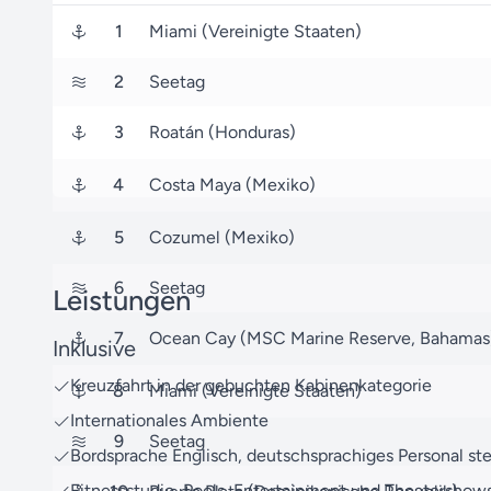
1
Miami (Vereinigte Staaten)
2
Seetag
3
Roatán (Honduras)
4
Costa Maya (Mexiko)
5
Cozumel (Mexiko)
6
Seetag
Leistungen
7
Ocean Cay (MSC Marine Reserve, Bahamas
Inklusive
Kreuzfahrt in der gebuchten Kabinenkategorie
8
Miami (Vereinigte Staaten)
Internationales Ambiente
9
Seetag
Bordsprache Englisch, deutschsprachiges Personal st
Fitnessstudio, Pools, Entertainment und Theatershow