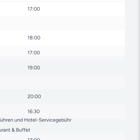
suche
– egal ob USA Ostküste oder andere
eltweit.
17:00
e oder unseren weiteren Angeboten stehen wir Ihnen
kt
zur Verfügung. Unser kompetentes Team aus
rne.
18:00
Reise vor, die Ihre Sinne begeistern wird – wir freuen
17:00
hr werden zu lassen!
19:00
20:00
16:30
bühren und Hotel-Servicegebühr
urant & Buffet