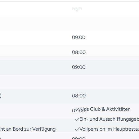
unsere umfassende
Reise
faszinierende Reiseziele w
--:--
Bei Fragen zu dieser Reis
jederzeit gern unter
Konta
Reiseexperten berät Sie ge
09:00
Bereiten Sie sich auf eine 
08:00
uns darauf, Ihren Traum wa
09:00
)
08:00
Kids Club & Aktivitäten
07:00
Ein- und Ausschiffungsge
eht an Bord zur Verfügung
Vollpension im Hauptresta
s