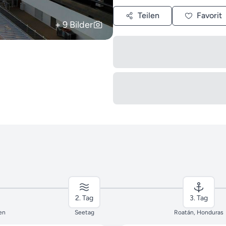
Teilen
Favorit
+ 9 Bilder
2. Tag
3. Tag
en
Seetag
Roatán, Honduras