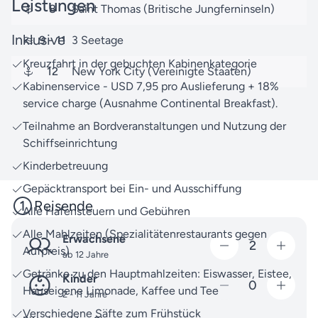
Leistungen
8
Saint Thomas (Britische Jungferninseln)
Inklusive
9
- 11
3 Seetage
Kreuzfahrt in der gebuchten Kabinenkategorie
12
New York City (Vereinigte Staaten)
Kabinenservice - USD 7,95 pro Auslieferung + 18%
service charge (Ausnahme Continental Breakfast).
Teilnahme an Bordveranstaltungen und Nutzung der
Schiffseinrichtung
Kinderbetreuung
Gepäcktransport bei Ein- und Ausschiffung
Reisende
Alle Hafensteuern und Gebühren
Alle Mahlzeiten (Spezialitätenrestaurants gegen
Erwachsene
2
Aufpreis)
ab 12 Jahre
Getränke zu den Hauptmahlzeiten: Eiswasser, Eistee,
Kinder
0
Hauseigene Limonade, Kaffee und Tee
2 - 11 Jahre
Verschiedene Säfte zum Frühstück