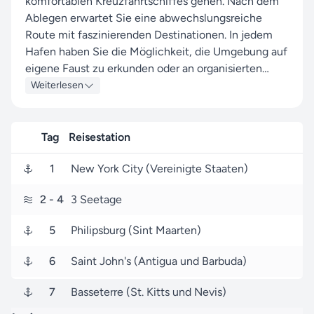
komfortablen Kreuzfahrtschiffes gehen. Nach dem
Ablegen erwartet Sie eine abwechslungsreiche
Route mit faszinierenden Destinationen. In jedem
Hafen haben Sie die Möglichkeit, die Umgebung auf
eigene Faust zu erkunden oder an organisierten
Landausflügen teilzunehmen.
Weiterlesen
Zwischen den Stopps genießen Sie erholsame
Seetage, die Gelegenheit bieten, das umfangreiche
Tag
Reisestation
Bordangebot zu nutzen – von Wellness über
1
New York City (Vereinigte Staaten)
Kulinarik bis hin zu Unterhaltung. Die Kreuzfahrt
endet im Zielhafen, von wo aus Sie die Heimreise
2
- 4
3 Seetage
antreten oder Ihre Reise individuell verlängern
können.
5
Philipsburg (Sint Maarten)
6
Saint John's (Antigua und Barbuda)
7
Basseterre (St. Kitts und Nevis)