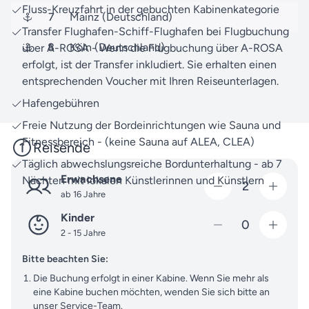
Fluss-Kreuzfahrt in der gebuchten Kabinenkategorie
anderen Angeboten? Zögern Sie nicht, uns jederzeit
7
Mainz (Deutschland)
zu
kontaktieren
. Unser erfahrenes Team aus
Transfer Flughafen-Schiff-Flughafen bei Flugbuchung
Reiseexperten steht Ihnen gerne mit Rat und Tat zur
8
Köln (Deutschland)
über A-ROSA - Wenn die Flugbuchung über A-ROSA
Seite.
erfolgt, ist der Transfer inkludiert. Sie erhalten einen
entsprechenden Voucher mit Ihren Reiseunterlagen.
Freuen Sie sich auf eine Auszeit voller
Hafengebühren
Entdeckungen und kleiner Wunder. Lassen Sie uns
Ihre Vorstellungen in ein unvergessliches Abenteuer
Freie Nutzung der Bordeinrichtungen wie Sauna und
verwandeln.
Fitnessbereich - (keine Sauna auf ALEA, CLEA)
Reisende
Täglich abwechslungsreiche Bordunterhaltung - ab 7
Erwachsene
Nächten mit lokalen Künstlerinnen und Künstlern
2
ab 16 Jahre
Kinder
0
2 - 15 Jahre
Bitte beachten Sie:
Die Buchung erfolgt in einer Kabine. Wenn Sie mehr als
eine Kabine buchen möchten, wenden Sie sich bitte an
unser Service-Team.