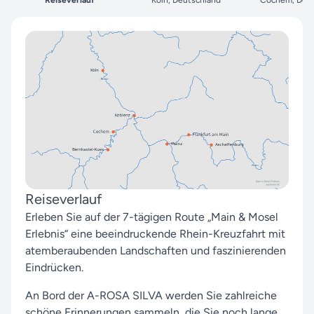
Reiseverlauf
Köln, Deutschland
Cochem, Deut
Reiseverlauf
Erleben Sie auf der 7-tägigen Route „Main & Mosel
Erlebnis“ eine beeindruckende Rhein-Kreuzfahrt mit
atemberaubenden Landschaften und faszinierenden
Eindrücken.
An Bord der A-ROSA SILVA werden Sie zahlreiche
schöne Erinnerungen sammeln, die Sie noch lange