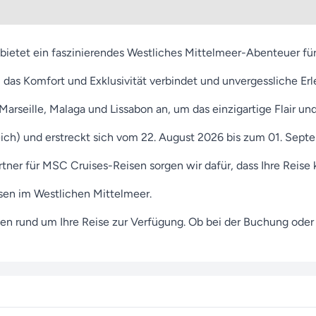
bietet ein faszinierendes Westliches Mittelmeer-Abenteuer für
 das Komfort und Exklusivität verbindet und unvergessliche Erle
arseille, Malaga und Lissabon an, um das einzigartige Flair u
eich) und erstreckt sich vom 22. August 2026 bis zum 01. Septe
 Partner für MSC Cruises-Reisen sorgen wir dafür, dass Ihre Rei
sen im Westlichen Mittelmeer.
n rund um Ihre Reise zur Verfügung. Ob bei der Buchung oder a
ch auf Momente, die so einzigartig sind wie Sie selbst. Wir be