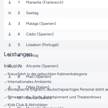
1
Marseille (Frankreich)
2
Seetag
3
Malaga (Spanien)
4
Cádiz (Spanien)
5
Lissabon (Portugal)
Leistungen
6
Seetag
Inklusive
7
Alicante (Spanien)
Kreuzfahrt in der gebuchten Kabinenkategorie
8
Maó (Spanien)
Internationales Ambiente
9
Olbia (Italien)
Bordsprache Englisch, deutschsprachiges Personal steht a
Fitnessstudio, Pools, Entertainment und Theatershows
10
Genua (Italien)
Kids Club & Aktivitäten