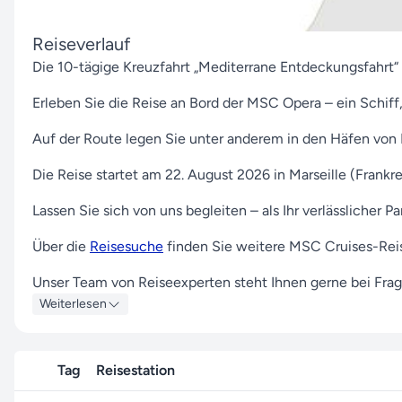
Reiseverlauf
Die 10-tägige Kreuzfahrt „Mediterrane Entdeckungsfahrt“ 
Erleben Sie die Reise an Bord der MSC Opera – ein Schiff,
Auf der Route legen Sie unter anderem in den Häfen von M
Die Reise startet am 22. August 2026 in Marseille (Frankr
Lassen Sie sich von uns begleiten – als Ihr verlässlicher
Über die
Reisesuche
finden Sie weitere MSC Cruises-Rei
Unser Team von Reiseexperten steht Ihnen gerne bei Frage
kontaktieren
.
Weiterlesen
Entdecken Sie die Freude am Reisen neu und freuen Sie si
Tag
Reisestation