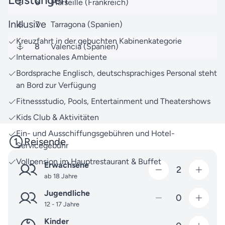
6
Marseille (Frankreich)
Reiseziele im Mittelmeerraum und darüber hinaus
mit MSC Cruises entdecken.
Inklusive
7
Tarragona (Spanien)
Kreuzfahrt in der gebuchten Kabinenkategorie
Unser Team von Reiseexperten freut sich darauf,
8
Valencia (Spanien)
Ihnen bei Fragen rund um Ihre Reise weiterzuhelfen.
Internationales Ambiente
Ob bei der Buchung oder anderen Anliegen – zögern
Bordsprache Englisch, deutschsprachiges Personal steht
Sie nicht, uns jederzeit zu
kontaktieren
.
an Bord zur Verfügung
Eine Reise liegt vor Ihnen, die Ihre Sinne begeistern
Fitnessstudio, Pools, Entertainment und Theatershows
wird – wir können es kaum erwarten, Ihnen diesen
Kids Club & Aktivitäten
Traum zu erfüllen!
Ein- und Ausschiffungsgebühren und Hotel-
Reisende
Servicegebühr
Vollpension im Hauptrestaurant & Buffet
Erwachsene
2
ab 18 Jahre
Jugendliche
0
12 - 17 Jahre
Kinder