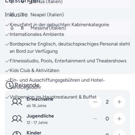
6
Genua (Italien)
mit MSC Cruises entdecken.
Inklusive
7
Neapel (Italien)
Unsere kompetenten Reisespezialisten stehen Ihnen
Kreuzfahrt in der gebuchten Kabinenkategorie
jederzeit zur Verfügung, um all Ihre Fragen zu
8
Messina (Italien)
beantworten. Zögern Sie nicht, uns zu
kontaktieren
,
Internationales Ambiente
damit wir Ihnen mit Rat und Tat zur Seite stehen
Bordsprache Englisch, deutschsprachiges Personal steht
können.
an Bord zur Verfügung
Vor Ihnen liegt eine Reise, die Ihre Sinne begeistern
Fitnessstudio, Pools, Entertainment und Theatershows
wird – wir freuen uns darauf, Ihnen diesen Traum zu
Kids Club & Aktivitäten
erfüllen!
Ein- und Ausschiffungsgebühren und Hotel-
Reisende
Servicegebühr
Vollpension im Hauptrestaurant & Buffet
Erwachsene
2
ab 18 Jahre
Jugendliche
0
12 - 17 Jahre
Kinder