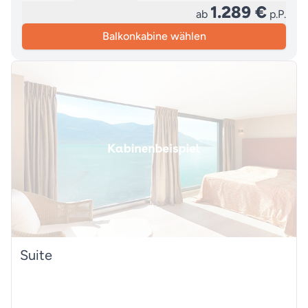
1.289 €
ab
p.P.
Balkonkabine wählen
Suite