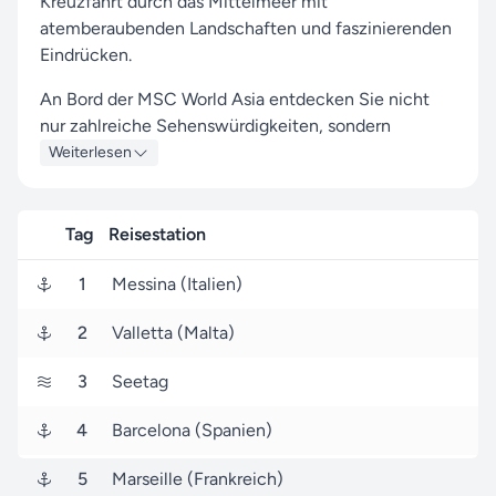
Kreuzfahrt durch das Mittelmeer mit
atemberaubenden Landschaften und faszinierenden
Eindrücken.
An Bord der MSC World Asia entdecken Sie nicht
nur zahlreiche Sehenswürdigkeiten, sondern
genießen auch das luxuriöse Leben an Bord.
Weiterlesen
Diese Kreuzfahrt führt Sie zu den beeindruckenden
Häfen von Messina, Valletta und Marseille, die mit
Tag
Reisestation
einzigartigen Sehenswürdigkeiten und lebendigen
Eindrücken auf Sie warten.
1
Messina (Italien)
Ihre Reise beginnt in Messina (Italien). Am 07.
2
Valletta (Malta)
Dezember 2027 legen Sie ab und kehren nach 7
Tagen, am 14. Dezember 2027, nach Messina
3
Seetag
(Italien) zurück.
4
Barcelona (Spanien)
Mit Seereisen.de an Ihrer Seite dürfen Sie sich auf
eine MSC Cruises Kreuzfahrt voller unvergesslicher
5
Marseille (Frankreich)