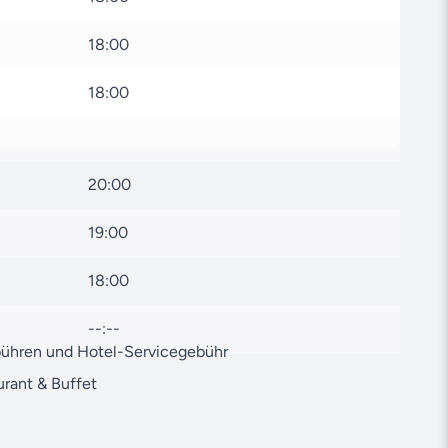
en freut sich, Ihnen bei Fragen rund um Ihre Reise
18:00
r Buchung oder anderen Anliegen – zögern Sie nicht,
en
.
18:00
ie inspiriert und begeistert? Wir freuen uns darauf,
it werden zu lassen!
20:00
19:00
18:00
--:--
bühren und Hotel-Servicegebühr
urant & Buffet