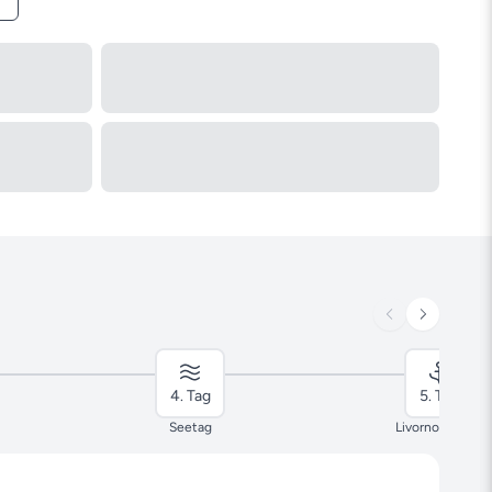
4. Tag
5. Tag
Seetag
Livorno, Italien