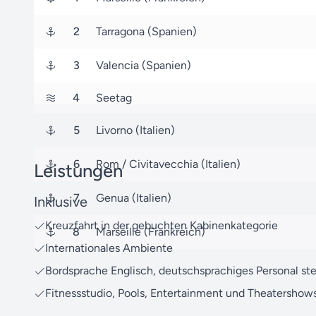
2
Tarragona (Spanien)
3
Valencia (Spanien)
4
Seetag
5
Livorno (Italien)
6
Rom / Civitavecchia (Italien)
Leistungen
7
Genua (Italien)
Inklusive
Kreuzfahrt in der gebuchten Kabinenkategorie
8
Marseille (Frankreich)
Internationales Ambiente
Bordsprache Englisch, deutschsprachiges Personal st
Fitnessstudio, Pools, Entertainment und Theatershow