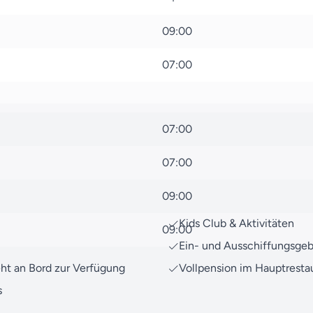
Unser Team von Reiseexpert
09:00
weiterzuhelfen. Egal ob zu
uns jederzeit zu
kontaktier
07:00
Bereit für eine Reise, die S
Ihre Traumziele Wirklichke
07:00
07:00
09:00
Kids Club & Aktivitäten
09:00
Ein- und Ausschiffungsge
eht an Bord zur Verfügung
Vollpension im Hauptresta
s