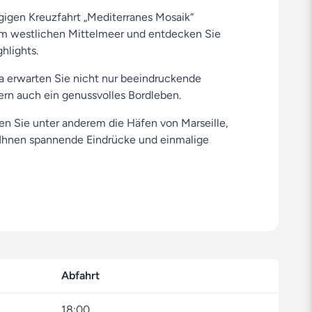
ägigen Kreuzfahrt „Mediterranes Mosaik“
m westlichen Mittelmeer und entdecken Sie
ghlights.
 erwarten Sie nicht nur beeindruckende
rn auch ein genussvolles Bordleben.
n Sie unter anderem die Häfen von Marseille,
e Ihnen spannende Eindrücke und einmalige
 20. August 2026 in Marseille (Frankreich) und endet
 2026 wieder in Marseille.
Seite dürfen Sie sich auf eine MSC Cruises Kreuzfahrt
nte freuen – wir sorgen für jedes Detail, damit Ihr
 wird.
Abfahrt
uche
, um noch mehr Westliches Mittelmeer-Reisen
cken.
18:00