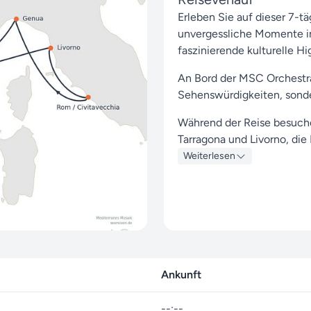
Erleben Sie auf dieser 7-t
unvergessliche Momente i
faszinierende kulturelle Hi
An Bord der MSC Orchestra
Sehenswürdigkeiten, sonde
Während der Reise besuche
Tarragona und Livorno, di
Entdeckungen bieten.
Weiterlesen
Ihre Kreuzfahrt beginnt am
nach 7 Tagen am 27. August
Mit Seereisen.de an Ihrer 
voller unvergesslicher Mome
Aufenthalt an Bord perfekt
Ankunft
Nutzen Sie unsere
Reises
mit MSC Cruises zu entde
--:--