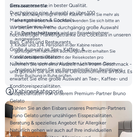
Genussmomente in bester Qualität.
Bitte beachten Sie:
Durchgängig eine Auswahl an über 100
Die Buchung erfolgt in einer Kabine. Wenn Sie mehr als
Markengetränken & Cocktails
eine Kabine buchen möchten, wenden Sie sich bitte an
unser Service-Team.
Wir bieten Ihnen eine durchgängig große Auswahl
Ein
Durchschnittspreis
wird pro Reiseteilnehmer
hochwertiger Markengetränke und Cocktails in unseren
ausgewiesen.
Bars, Cafés und Restaurants.
Kinder und 3./4. Personen in der Kabine reisen
Große Auswahl an Tee-, Kaffee- &
günstiger. Im nächsten Buchungsschritt erhalten Sie
Konditoreispezialitäten
eine detaillierte Übersicht der Reisekosten pro
Teilnehmer sowie der inkludierten Leistungen. Diese
Nehmen Sie sich eine Auszeit nach Ihrem Geschmack -
Angaben können Sie vor Ihrer verbindlichen Bestätigung
und gönnen Sie sich kleine Genussmomente an Bord. Es
Ihrer Buchung in Ruhe prüfen.
erwartet Sie eine große Auswahl an Tee-, Kaffee- und
Konditoreispezialitäten.
Kabinenkategorie
Eisspezialitäten von unserem Premium-Partner Bruno
Gelato
Wählen Sie an den Eisbars unseres Premium-Partners
Bruno Gelato unter unzähligen Eisspezialitäten.
Beratung & spezielles Angebot für Allergiker
Natürlich gehen wir auch auf Ihre individuellen