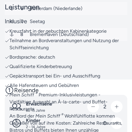
außergewöhnliches Reiseerlebnis zu ermöglichen.
Leistungen
6
Rotterdam (Niederlande)
Weitere Reisen mit Mein Schiff - TUI Cruises und
anderen
Reedereien
finden Sie über unsere
Inklusive
7
Seetag
umfangreiche
Reisesuche
– egal ob Nordeuropa
Kreuzfahrt in der gebuchten Kabinenkategorie
oder andere faszinierende Reiseziele weltweit.
8
Bremerhaven (Deutschland)
Teilnahme an Bordveranstaltungen und Nutzung der
Wenn Sie Fragen zu dieser Reise oder anderen
Schiffseinrichtung
Angeboten haben, steht Ihnen unser kompetentes
Bordsprache: deutsch
Team jederzeit gerne beratend zur Seite. Wir freuen
Qualifizierte Kinderbetreuung
uns auf Ihre
Kontaktaufnahme
!
Gepäcktransport bei Ein- und Ausschiffung
Freuen Sie sich auf eine Reise voller unvergesslicher
Alle Hafensteuern und Gebühren
Erlebnisse – wir sorgen dafür, dass jeder Moment
Reisende
zählt.
®
Mein Schiff
Premium-Inklusivleistungen -
Vielfältige Auswahl an À-la-carte- und Buffet-
Erwachsene
2
Restaurants
ab 15 Jahre
®
An Bord der
Mein Schiff
Wohlfühlflotte kommen
Kinder
0
Genießer voll auf ihre Kosten: Zahlreiche Restaurants,
2 - 14 Jahre
Bistros und Buffets bieten Ihnen unzählige