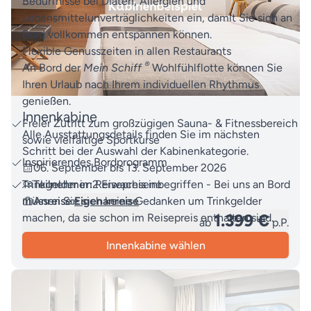
Bedürfnisse bei Diäten, Allergien und
Lebensmittelunverträglichkeiten ein, damit Sie sich an
Bord vollkommen entspannen können.
Flexible Genusszeiten in allen Restaurants
®
An Bord der
Mein Schiff
Wohlfühlflotte können Sie
Ihren Urlaub nach Ihrem individuellen Rhythmus
genießen.
Innenkabine
Freier Zutritt zum großzügigen Sauna- & Fitnessbereich
Alle Ausstattungsdetails finden Sie im nächsten
sowie vielfältige Sportkurse
Schritt bei der Auswahl der Kabinenkategorie.
Inspirierendes Bordprogramm
06. September bis 13. September 2026
Trinkgelder im Reisepreis inbegriffen - Bei uns an Bord
Teilnehmer:
2 Erwachsene
müssen Sie sich keine Gedanken um Trinkgelder
Anreise:
Eigenanreise
1.399 €
machen, da sie schon im Reisepreis enthalten sind.
ab
p.P.
Innenkabine wählen