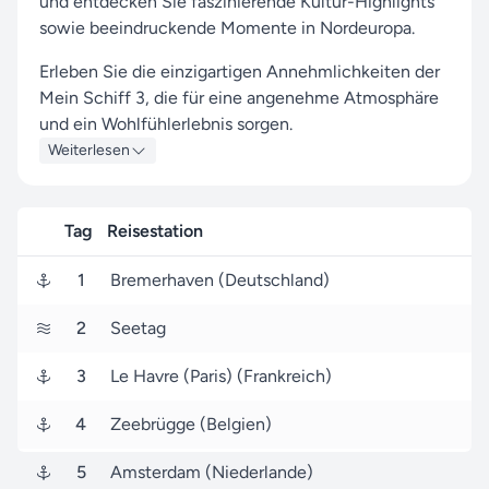
und entdecken Sie faszinierende Kultur-Highlights
sowie beeindruckende Momente in Nordeuropa.
Erleben Sie die einzigartigen Annehmlichkeiten der
Mein Schiff 3, die für eine angenehme Atmosphäre
und ein Wohlfühlerlebnis sorgen.
Weiterlesen
Freuen Sie sich auf Anläufe in Häfen wie
Bremerhaven, Le Havre (Paris) und Amsterdam, die
Ihnen authentische Einblicke und besondere
Tag
Reisestation
Erlebnisse bieten.
1
Bremerhaven (Deutschland)
Am 06. September 2026 startet die Reise in
Bremerhaven (Deutschland), und nach 7 Tagen, am
2
Seetag
13. September 2026, nehmen Sie wieder in
Bremerhaven Abschied.
3
Le Havre (Paris) (Frankreich)
Seereisen.de ist Ihr zuverlässiger Partner für Mein
4
Zeebrügge (Belgien)
Schiff - TUI Cruises-Reisen. Unser Ziel ist es, Ihnen
mit unserer Erfahrung und unseren Services ein
5
Amsterdam (Niederlande)