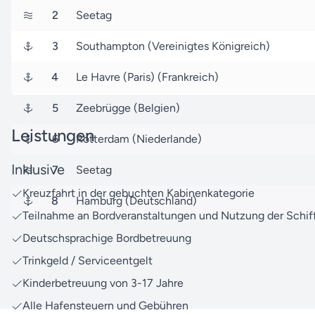
2
Seetag
3
Southampton (Vereinigtes Königreich)
4
Le Havre (Paris) (Frankreich)
5
Zeebrügge (Belgien)
Leistungen
6
Rotterdam (Niederlande)
Inklusive
7
Seetag
Kreuzfahrt in der gebuchten Kabinenkategorie
8
Hamburg (Deutschland)
Teilnahme an Bordveranstaltungen und Nutzung der Schif
Deutschsprachige Bordbetreuung
Trinkgeld / Serviceentgelt
Kinderbetreuung von 3-17 Jahre
Alle Hafensteuern und Gebühren