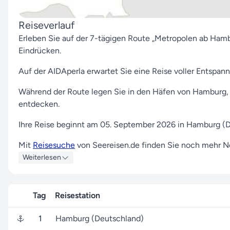
Reiseverlauf
Erleben Sie auf der 7-tägigen Route „Metropolen ab Ham
Eindrücken.
Auf der AIDAperla erwartet Sie eine Reise voller Entspann
Während der Route legen Sie in den Häfen von Hamburg, 
entdecken.
Ihre Reise beginnt am 05. September 2026 in Hamburg (D
Mit
Reisesuche
von Seereisen.de finden Sie noch mehr No
schönsten Destinationen an.
Weiterlesen
Bei Fragen zu dieser Reise oder unseren weiteren Angebo
Reiseexperten hilft Ihnen mit Rat und Tat weiter.
Tag
Reisestation
Bereiten Sie sich auf magische Momente vor und lassen S
1
Hamburg (Deutschland)