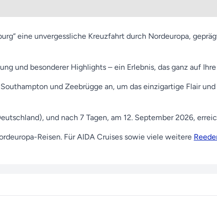
burg“ eine unvergessliche Kreuzfahrt durch Nordeuropa, geprä
ung und besonderer Highlights – ein Erlebnis, das ganz auf Ihr
Southampton und Zeebrügge an, um das einzigartige Flair und
eutschland), und nach 7 Tagen, am 12. September 2026, errei
rdeuropa-Reisen. Für AIDA Cruises sowie viele weitere
Reede
ten stehen wir Ihnen jederzeit gerne zur Verfügung – kontakti
ie uns gemeinsam Ihre Traumreise verwirklichen.