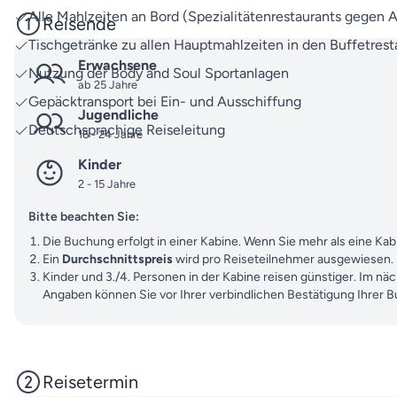
Alle Mahlzeiten an Bord (Spezialitätenrestaurants gegen A
Reisende
Tischgetränke zu allen Hauptmahlzeiten in den Buffetresta
Erwachsene
Nutzung der Body and Soul Sportanlagen
ab 25 Jahre
Gepäcktransport bei Ein- und Ausschiffung
Jugendliche
Deutschsprachige Reiseleitung
16 - 24 Jahre
Kinder
2 - 15 Jahre
Bitte beachten Sie:
Die Buchung erfolgt in einer Kabine. Wenn Sie mehr als eine K
Ein
Durchschnittspreis
wird pro Reiseteilnehmer ausgewiesen.
Kinder und 3./4. Personen in der Kabine reisen günstiger. Im nä
Angaben können Sie vor Ihrer verbindlichen Bestätigung Ihrer 
Reisetermin