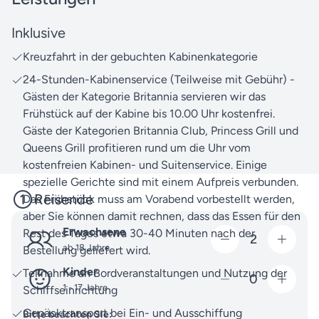
Nutzen Sie unsere
Reisesuche
, um noch mehr
Inklusive
Britische Inseln-Reisen mit Cunard Line zu
Kreuzfahrt in der gebuchten Kabinenkategorie
entdecken.
24-Stunden-Kabinenservice (Teilweise mit Gebühr) -
Wenn Sie Fragen zu dieser Reise oder unseren
Gästen der Kategorie Britannia servieren wir das
weiteren Angeboten haben, zögern Sie nicht, uns
Frühstück auf der Kabine bis 10.00 Uhr kostenfrei.
jederzeit zu
kontaktieren
. Unser erfahrenes Team
Gäste der Kategorien Britannia Club, Princess Grill und
aus Reiseexperten steht Ihnen gerne mit Rat und Tat
Queens Grill profitieren rund um die Uhr vom
zur Seite.
kostenfreien Kabinen- und Suitenservice. Einige
spezielle Gerichte sind mit einem Aufpreis verbunden.
Packen Sie Ihre Neugier ein und machen Sie sich
Reisende
Das Frühstück muss am Vorabend vorbestellt werden,
bereit für unvergessliche Erlebnisse - gemeinsam
aber Sie können damit rechnen, dass das Essen für den
schaffen wir Erinnerungen, die bleiben.
Erwachsene
Rest des Tages etwa 30-40 Minuten nach der
2
ab 18 Jahre
Bestellung geliefert wird.
Kinder
Teilnahme an Bordveranstaltungen und Nutzung der
0
1 - 17 Jahre
Schiffseinrichtung
Gepäcktransport bei Ein- und Ausschiffung
Bitte beachten Sie: