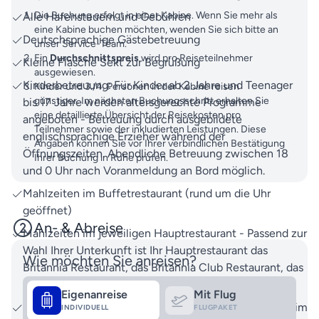
Die Buchung erfolgt in einer Kabine. Wenn Sie mehr als
Alle Hafensteuern und Gebühren
eine Kabine buchen möchten, wenden Sie sich bitte an
Deutschsprachige Gästebetreuung
unser Service-Team.
Ein
Durchschnittspreis
wird pro Reiseteilnehmer
Kleine Flasche Sekt zur Begrüßung
ausgewiesen.
Kinderbetreuung: Für Kinder ab 2 Jahre und Teenager
Kinder und 3./4. Personen in der Kabine reisen
günstiger. Im nächsten Buchungsschritt erhalten Sie
bis 17 Jahre werden altersgerechte Programme
eine detaillierte Übersicht der Reisekosten pro
angeboten - Betreuung durch ausgebildete
Teilnehmer sowie der inkludierten Leistungen. Diese
englischsprachige Erzieher während der
Angaben können Sie vor Ihrer verbindlichen Bestätigung
Öffnungszeiten. Abendliche Betreuung zwischen 18
Ihrer Buchung in Ruhe prüfen.
und 0 Uhr nach Voranmeldung an Bord möglich.
Mahlzeiten im Buffetrestaurant (rund um die Uhr
geöffnet)
An- & Abreise
Mahlzeiten im jeweiligen Hauptrestaurant - Passend zur
Wahl Ihrer Unterkunft ist Ihr Hauptrestaurant das
Wie möchten Sie anreisen?
Britannia Restaurant, das Britannia Club Restaurant, das
Princess Grill- oder das Queens Grill Restaurant
Eigenanreise
Mit Flug
Tee, Kaffee, Wasser und Säfte - an den SB-Stationen im
INDIVIDUELL
FLUGPAKET