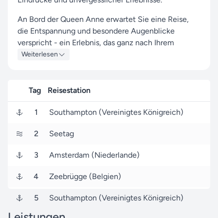
An Bord der Queen Anne erwartet Sie eine Reise,
die Entspannung und besondere Augenblicke
verspricht - ein Erlebnis, das ganz nach Ihrem
Geschmack sein wird.
Weiterlesen
An Häfen wie Southampton, Amsterdam und
Zeebrügge haben Sie die Gelegenheit, die Region
Tag
Reisestation
auf eine besondere Weise kennenzulernen und
Neues zu entdecken.
1
Southampton (Vereinigtes Königreich)
Von Southampton (Vereinigtes Königreich) aus
2
Seetag
brechen Sie am 09. Oktober 2026 auf, um nach 4
Tagen den Zielhafen Southampton (Vereinigtes
3
Amsterdam (Niederlande)
Königreich) zu erreichen, wo Ihre Reise endet.
4
Zeebrügge (Belgien)
Seereisen.de ist Ihr verlässlicher Partner für Cunard
Line-Reisen und unser Ziel ist es, Ihnen mit unserer
5
Southampton (Vereinigtes Königreich)
Erfahrung und unseren Services ein ganz besonderes
Leistungen
Reiseerlebnis zu bieten.