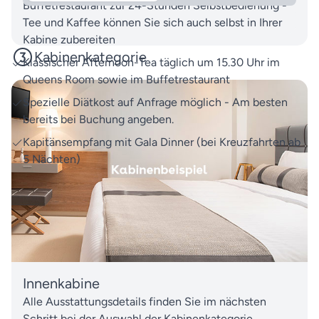
Buffetrestaurant zur 24-Stunden Selbstbedienung -
Tee und Kaffee können Sie sich auch selbst in Ihrer
Kabine zubereiten
Kabinenkategorie
Klassischer Afternoon-Tea täglich um 15.30 Uhr im
Queens Room sowie im Buffetrestaurant
Spezielle Diätkost auf Anfrage möglich - Am besten
bereits bei Buchung angeben.
Kapitänsempfang mit Gala Dinner (bei Kreuzfahrten ab
5 Nächten)
Innenkabine
Alle Ausstattungsdetails finden Sie im nächsten
Schritt bei der Auswahl der Kabinenkategorie.