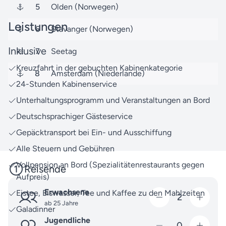
5
Olden (Norwegen)
Leistungen
6
Stavanger (Norwegen)
Inklusive
7
Seetag
Kreuzfahrt in der gebuchten Kabinenkategorie
8
Amsterdam (Niederlande)
24-Stunden Kabinenservice
Unterhaltungsprogramm und Veranstaltungen an Bord
Deutschsprachiger Gästeservice
Gepäcktransport bei Ein- und Ausschiffung
Alle Steuern und Gebühren
Vollpension an Bord (Spezialitätenrestaurants gegen
Reisende
Aufpreis)
Erwachsene
Eistee, Eiswasser, Tee und Kaffee zu den Mahlzeiten
2
ab 25 Jahre
Galadinner
Jugendliche
0