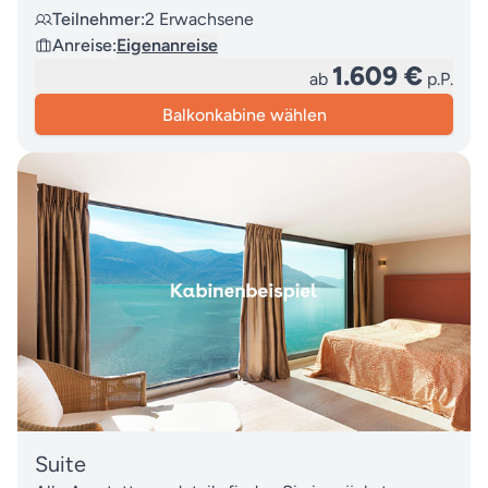
Teilnehmer:
2 Erwachsene
Anreise:
Eigenanreise
1.609 €
ab
p.P.
Balkonkabine wählen
Suite