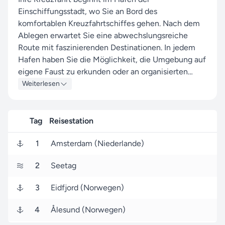
Einschiffungsstadt, wo Sie an Bord des
komfortablen Kreuzfahrtschiffes gehen. Nach dem
Ablegen erwartet Sie eine abwechslungsreiche
Route mit faszinierenden Destinationen. In jedem
Hafen haben Sie die Möglichkeit, die Umgebung auf
eigene Faust zu erkunden oder an organisierten
Landausflügen teilzunehmen.
Weiterlesen
Zwischen den Stopps genießen Sie erholsame
Seetage, die Gelegenheit bieten, das umfangreiche
Tag
Reisestation
Bordangebot zu nutzen – von Wellness über
1
Amsterdam (Niederlande)
Kulinarik bis hin zu Unterhaltung. Die Kreuzfahrt
endet im Zielhafen, von wo aus Sie die Heimreise
2
Seetag
antreten oder Ihre Reise individuell verlängern
können.
3
Eidfjord (Norwegen)
4
Ålesund (Norwegen)