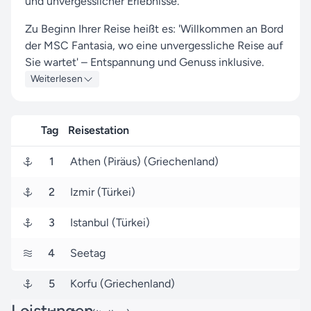
und unvergesslicher Erlebnisse.
Zu Beginn Ihrer Reise heißt es: 'Willkommen an Bord
der MSC Fantasia, wo eine unvergessliche Reise auf
Sie wartet' – Entspannung und Genuss inklusive.
Weiterlesen
Diese Kreuzfahrt bringt Sie zu den faszinierenden
Häfen von Athen (Piräus), Izmir und Korfu, die mit
einzigartigen Sehenswürdigkeiten und lebendigen
Tag
Reisestation
Eindrücken auf Sie warten.
1
Athen (Piräus) (Griechenland)
Ihre Kreuzfahrt startet am 27. September 2026 in
Athen (Piräus) (Griechenland), und nach 9 Tagen
2
Izmir (Türkei)
endet sie am 06. Oktober 2026 ebenfalls in Athen
(Piräus) (Griechenland).
3
Istanbul (Türkei)
Seereisen.de ist Ihr zuverlässiger Partner für MSC
4
Seetag
Cruises-Reisen. Unser Ziel ist es, Ihnen mit unserer
Erfahrung und unseren Services ein
5
Korfu (Griechenland)
außergewöhnliches Reiseerlebnis zu ermöglichen.
Leistungen