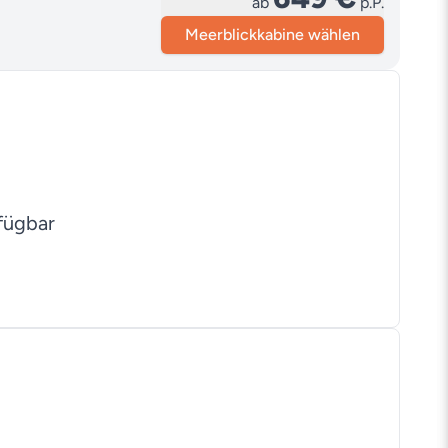
ab
p.P.
Meerblickkabine wählen
fügbar