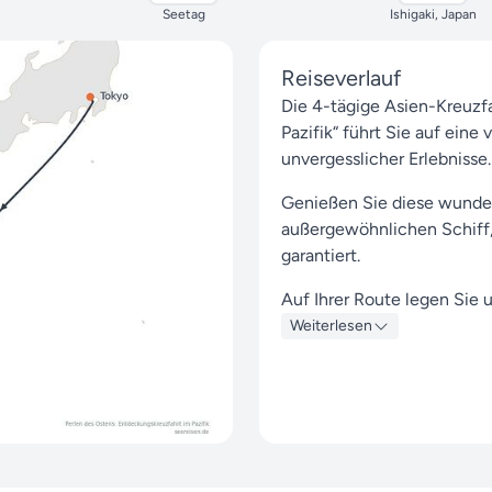
Seetag
Ishigaki, Japan
Reiseverlauf
Die 4-tägige Asien-Kreuzf
Pazifik“ führt Sie auf eine
unvergesslicher Erlebnisse.
Genießen Sie diese wunder
außergewöhnlichen Schiff, 
garantiert.
Auf Ihrer Route legen Sie 
Keelung an, um das besonde
Weiterlesen
Umgebung zu entdecken.
Start ist am 21. November 
4 Tage bis zu Ihrem Zielh
ankommen.