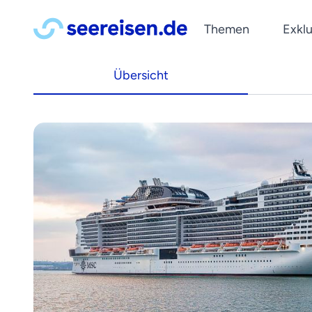
Themen
Exklu
Reedereien
Kreuzfahrt Blog
Übersicht
Last Minute Kreuzfahrte
Mittelmeer
A-ROSA
Tipps & Wissenswertes
Kreuzfahrten ab Deutsc
Norwegen
Phoenix Reisen
Reiseberichte
Kreuzfahrten mit Flug
Kanaren
Newsletter
Plantours
News
Silvesterkreuzfahrten
Karibik
Jetzt abonnieren und Reis
nicko cruises
werden lassen!
Wellnesskreuzfahrten
Orient
VIVA Cruises