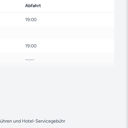
agierter Partner von MSC Cruises sorgen wir dafür,
Abfahrt
einem unvergesslichen Erlebnis wird.
Sie Zugang zu einer Vielzahl weiterer exklusiver
19:00
ch Asien und vielen weiteren Zielen weltweit.
 Reise oder weiteren Angeboten haben, steht Ihnen
ne jederzeit beratend zur Seite. Wir freuen uns auf
19:00
--:--
ür magische Momente und lassen Sie uns gemeinsam
en.
bühren und Hotel-Servicegebühr