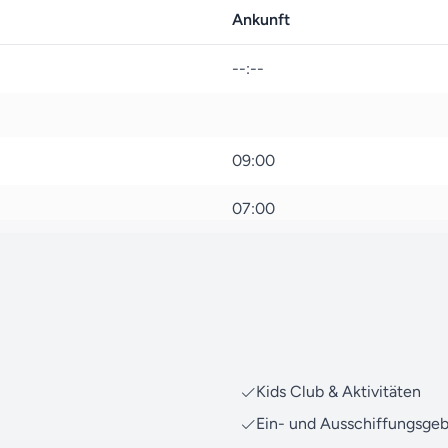
Als Ihr erfahrener und eng
Ankunft
dass Ihre Zeit an Bord zu 
Über die
Reisesuche
haben 
--:--
Reisen mit MSC Cruises na
Falls Sie Fragen zu dieser
unser kompetentes Team ger
09:00
Ihre
Kontaktaufnahme
!
07:00
Machen Sie sich bereit f
Ihre Traumreise verwirklich
Kids Club & Aktivitäten
Ein- und Ausschiffungsge