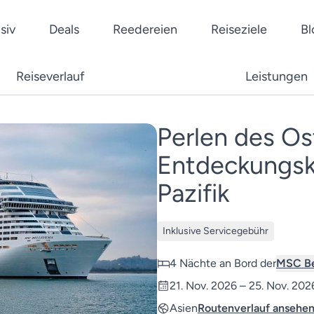
siv
Deals
Reedereien
Reiseziele
Bl
Reedereien
Schi
Fluss
Reiseverlauf
Leistungen
n
Ostsee
Kreuzfahrten mit deutsch
AIDA Cruises
Mein
Rhei
hland
Westeuropa
Mini- und Schnupperkreu
®
Mein Schiff
AID
Dona
Britische Inseln
Flusskreuzfahrten
Perlen des Os
Über uns
HanseMerkur
MSC Cruises
MS 
Rhôn
Island
Kreuzfahrten mit Kindern
eträume wahr
Alles über die innovative Plattform
Unser Reisesch
Entdeckungsk
Cunard
Vasc
Dour
Seereisen.de
sicher traumha
USA
Luxus Kreuzfahrten
Alle Reedereien
Alle 
Alle 
Pazifik
Alle Themen
Inklusive Servicegebühr
4 Nächte an Bord der
MSC Be
21. Nov. 2026 – 25. Nov. 202
Asien
Routenverlauf ansehe