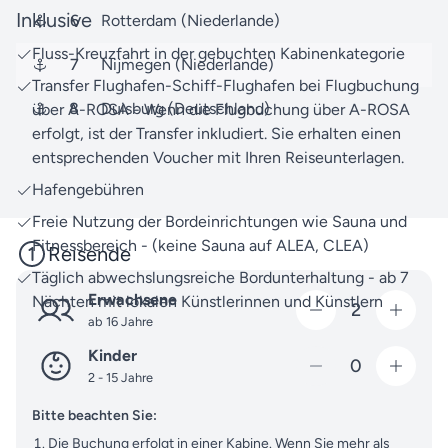
Westeuropa-Reisen mit A-ROSA zu entdecken.
Inklusive
6
Rotterdam (Niederlande)
Fluss-Kreuzfahrt in der gebuchten Kabinenkategorie
Bei Fragen rund um Ihre Reise oder zu weiteren
7
Nijmegen (Niederlande)
Angeboten können Sie sich jederzeit an uns
Transfer Flughafen-Schiff-Flughafen bei Flugbuchung
wenden. Unser Expertenteam berät Sie gerne
8
Duisburg (Deutschland)
über A-ROSA - Wenn die Flugbuchung über A-ROSA
umfassend und persönlich.
erfolgt, ist der Transfer inkludiert. Sie erhalten einen
entsprechenden Voucher mit Ihren Reiseunterlagen.
Packen Sie Ihre Neugier ein und machen Sie sich
Hafengebühren
bereit für unvergessliche Erlebnisse – gemeinsam
schaffen wir Erinnerungen, die bleiben.
Freie Nutzung der Bordeinrichtungen wie Sauna und
Fitnessbereich - (keine Sauna auf ALEA, CLEA)
Reisende
Täglich abwechslungsreiche Bordunterhaltung - ab 7
Erwachsene
Nächten mit lokalen Künstlerinnen und Künstlern
2
ab 16 Jahre
Kinder
0
2 - 15 Jahre
Bitte beachten Sie:
Die Buchung erfolgt in einer Kabine. Wenn Sie mehr als