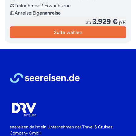
Teilnehmer:
2 Erwachsene
Anreise:
Eigenanreise
3.929 €
ab
p.P.
Suite wählen
seereisen.de ist ein Unternehmen der
Travel & Cruises
Company GmbH