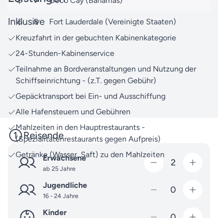
7
Coco Cay (Bahamas)
spannend wird, von der Planung bis zur Rückkehr.
Inklusive
8
Fort Lauderdale (Vereinigte Staaten)
Entdecken Sie noch mehr Nordamerika-Reisen mit
Kreuzfahrt in der gebuchten Kabinenkategorie
Celebrity Cruises über unsere
Reisesuche
.
24-Stunden-Kabinenservice
Das Team von Seereisen.de steht Ihnen jederzeit zur
Teilnahme an Bordveranstaltungen und Nutzung der
Verfügung – egal, ob Sie Fragen zur Reise, zur
Schiffseinrichtung - (z.T. gegen Gebühr)
Buchung oder zu anderen Themen haben: Zögern
Gepäcktransport bei Ein- und Ausschiffung
Sie nicht, uns gerne zu
kontaktieren
.
Alle Hafensteuern und Gebühren
Freuen Sie sich auf unvergessliche
Mahlzeiten in den Hauptrestaurants -
Vorfreudemomente und lassen Sie uns gemeinsam
Reisende
(Spezialitätenrestaurants gegen Aufpreis)
Ihre Traumreise verwirklichen.
Getränke (Wasser, Saft) zu den Mahlzeiten
Erwachsene
2
ab 25 Jahre
Jugendliche
0
16 - 24 Jahre
Kinder
0