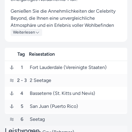
Genießen Sie die Annehmlichkeiten der Celebrity
Beyond, die Ihnen eine unvergleichliche
Atmosphäre und ein Erlebnis voller Wohlbefinden
garantiert.
Weiterlesen
Während dieser Reise erwarten Sie Stopps in den
Häfen von Fort Lauderdale, Basseterre und San Juan,
Tag
Reisestation
wo Sie lokale Highlights entdecken und
unvergessliche Eindrücke sammeln können.
1
Fort Lauderdale (Vereinigte Staaten)
Der Start erfolgt am 20. Dezember 2026 in Fort
2
- 3
2 Seetage
Lauderdale (Vereinigte Staaten), und die Route führt
Sie über 7 Tage bis zu Ihrem Zielhafen in Fort
4
Basseterre (St. Kitts und Nevis)
Lauderdale (Vereinigte Staaten), wo Sie am 27.
Dezember 2026 ankommen.
5
San Juan (Puerto Rico)
Verlassen Sie sich auf uns – als Ihr zuverlässiger
6
Seetag
Partner für Celebrity Cruises-Reisen sorgen wir
Leistungen
dafür, dass Ihre Reise sowohl komfortabel als auch