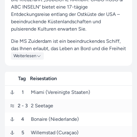
ABC INSELN“ bietet eine 17-tägige
Entdeckungsreise entlang der Ostküste der USA –
beeindruckende Küstenlandschaften und
pulsierende Kulturen erwarten Sie.
Die MS Zuiderdam ist ein beeindruckendes Schiff,
das Ihnen erlaubt, das Leben an Bord und die Freiheit
auf dem Wasser in vollen Zügen zu genießen.
Weiterlesen
Auf dieser Kreuzfahrt besuchen Sie die
faszinierenden Häfen von Miami, Willemstad und
Tag
Reisestation
Key West, die mit einzigartigen Sehenswürdigkeiten
und lebhaften Eindrücken auf Sie warten.
1
Miami (Vereinigte Staaten)
Ihre Reise beginnt am 11. November 2026 in Miami
2
- 3
2 Seetage
(USA) und endet nach 17 Tagen am 28. November
2026 wieder in Miami.
4
Bonaire (Niederlande)
Lassen Sie sich von uns begleiten – als Ihr
5
Willemstad (Curaçao)
verlässlicher Partner für Holland America Line-