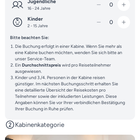
Jugendliche
bleiben.
0
17
Seetag
16 - 24 Jahre
Kinder
18
Miami (Vereinigte Staaten)
0
2 - 15 Jahre
Bitte beachten Sie:
Die Buchung erfolgt in einer Kabine. Wenn Sie mehr als
eine Kabine buchen möchten, wenden Sie sich bitte an
unser Service-Team.
Ein
Durchschnittspreis
wird pro Reiseteilnehmer
ausgewiesen.
Kinder und 3./4. Personen in der Kabine reisen
günstiger. Im nächsten Buchungsschritt erhalten Sie
eine detaillierte Übersicht der Reisekosten pro
Teilnehmer sowie der inkludierten Leistungen. Diese
Angaben können Sie vor Ihrer verbindlichen Bestätigung
Ihrer Buchung in Ruhe prüfen.
Kabinenkategorie