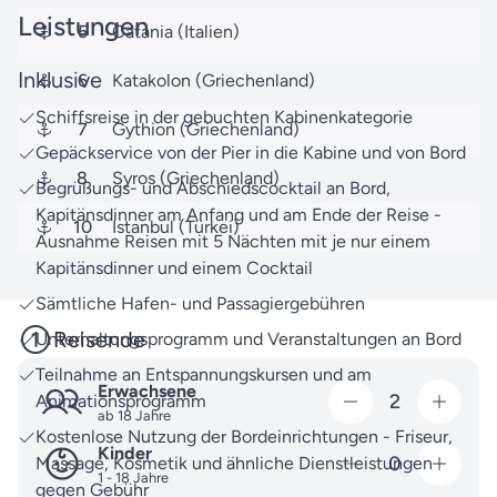
kümmern uns um jedes Detail, damit Ihr Aufenthalt
Leistungen
an Bord perfekt wird.
5
Catania (Italien)
Nutzen Sie unsere
Reisesuche
, um noch mehr
Inklusive
6
Katakolon (Griechenland)
{{{endRegionName}}}-Reisen mit Plantours
Schiffsreise in der gebuchten Kabinenkategorie
Hochseekreuzfahrten zu entdecken.
7
Gythion (Griechenland)
Gepäckservice von der Pier in die Kabine und von Bord
Unser Team von Reiseexperten freut sich, Ihnen bei
8
Syros (Griechenland)
Begrüßungs- und Abschiedscocktail an Bord,
Fragen rund um Ihre Reise weiterzuhelfen. Egal ob
Kapitänsdinner am Anfang und am Ende der Reise -
zur Buchung oder anderen Themen - zögern Sie
10
Istanbul (Türkei)
Ausnahme Reisen mit 5 Nächten mit je nur einem
nicht, uns jederzeit zu
kontaktieren
.
Kapitänsdinner und einem Cocktail
Freuen Sie sich auf unvergessliche
Sämtliche Hafen- und Passagiergebühren
Vorfreudemomente und lassen Sie uns gemeinsam
Reisende
Unterhaltungsprogramm und Veranstaltungen an Bord
Ihre Traumreise gestalten.
Teilnahme an Entspannungskursen und am
Erwachsene
2
Animationsprogramm
ab 18 Jahre
Kostenlose Nutzung der Bordeinrichtungen - Friseur,
Kinder
0
Massage, Kosmetik und ähnliche Dienstleistungen
1 - 18 Jahre
gegen Gebühr