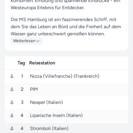
kombiniert Erholung und spannende Eindrücke - ein
Westeuropa Erlebnis für Entdecker.
Die MS Hamburg ist ein faszinierendes Schiff, mit
dem Sie das Leben an Bord und die Freiheit auf dem
Wasser ganz unbeschwert genießen können.
Weiterlesen
An Häfen wie Nizza (Villefranche), Neapel und
Catania haben Sie die Gelegenheit, die Region auf
eine besondere Weise kennenzulernen und Neues
Tag
Reisestation
zu entdecken.
1
Nizza (Villefranche) (Frankreich)
Von Nizza (Villefranche) (Frankreich) aus brechen
Sie am 23. Oktober 2026 auf, um nach 9 Tagen den
2
PIM
Zielhafen {{{endPortName}}} ({{{endPortCountry}}})
zu erreichen, wo Ihre Reise endet.
3
Neapel (Italien)
Mit Seereisen.de an Ihrer Seite dürfen Sie sich auf
4
Liparische Inseln (Italien)
eine Plantours Hochseekreuzfahrten Kreuzfahrt
voller unvergesslicher Momente freuen - wir
4
Stromboli (Italien)