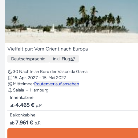
Vielfalt pur: Vom Orient nach Europa
Deutschsprachig
inkl. Flug
30 Nächte an Bord der Vasco da Gama
15. Apr. 2027 – 15. Mai 2027
Mittelmeer
Routenverlauf ansehen
Salala → Hamburg
Innenkabine
4.465 €
ab
p.P.
Balkonkabine
7.961 €
ab
p.P.