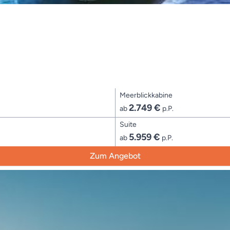
Meerblickkabine
2.749 €
ab
p.P.
Suite
5.959 €
ab
p.P.
Zum Angebot