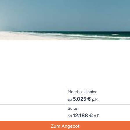
Meerblickkabine
5.025 €
ab
p.P.
Suite
12.188 €
ab
p.P.
Zum Angebot