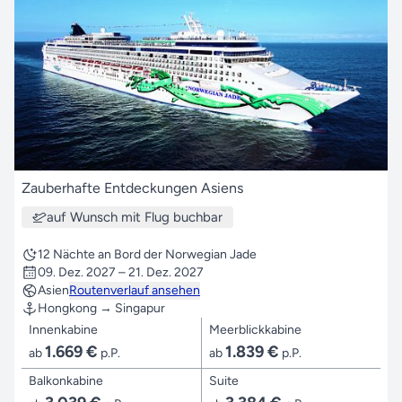
Zauberhafte Entdeckungen Asiens
auf Wunsch mit Flug buchbar
12 Nächte an Bord der Norwegian Jade
09. Dez. 2027 – 21. Dez. 2027
Asien
Routenverlauf ansehen
Hongkong → Singapur
Innenkabine
Meerblickkabine
1.669 €
1.839 €
ab
p.P.
ab
p.P.
Balkonkabine
Suite