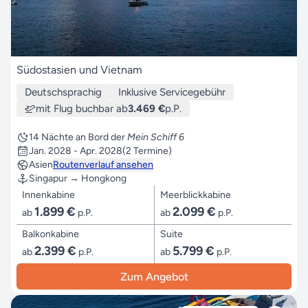
Südostasien und Vietnam
Deutschsprachig
Inklusive Servicegebühr
mit Flug buchbar ab
3.469 €
p.P.
14 Nächte an Bord der
Mein Schiff 6
Jan. 2028 - Apr. 2028
(2 Termine)
Asien
Routenverlauf ansehen
Singapur → Hongkong
Innenkabine
Meerblickkabine
1.899 €
2.099 €
ab
p.P.
ab
p.P.
Balkonkabine
Suite
2.399 €
5.799 €
ab
p.P.
ab
p.P.
Zum Angebot