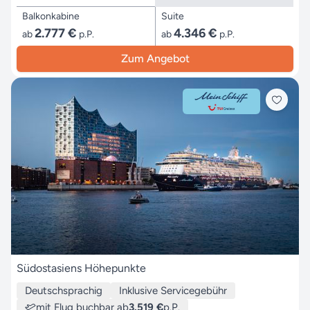
Balkonkabine
Suite
2.777 €
4.346 €
ab
p.P.
ab
p.P.
Zum Angebot
Südostasiens Höhepunkte
Deutschsprachig
Inklusive Servicegebühr
mit Flug buchbar ab
3.519 €
p.P.