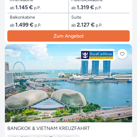
1.145 €
1.319 €
ab
p.P.
ab
p.P.
Balkonkabine
Suite
1.499 €
2.127 €
ab
p.P.
ab
p.P.
Zum Angebot
BANGKOK & VIETNAM KREUZFAHRT