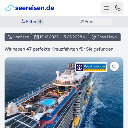
Filter
Preis
4
Hochsee
15.12.2025 - 15.06.2028
Chan May
Wir haben
47
perfekte Kreuzfahrten für Sie gefunden: