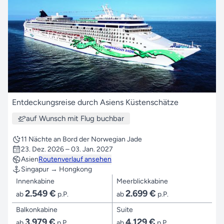
Entdeckungsreise durch Asiens Küstenschätze
auf Wunsch mit Flug buchbar
11 Nächte an Bord der Norwegian Jade
23. Dez. 2026 – 03. Jan. 2027
Asien
Routenverlauf ansehen
Singapur → Hongkong
Innenkabine
Meerblickkabine
2.549 €
2.699 €
ab
p.P.
ab
p.P.
Balkonkabine
Suite
3.979 €
4.129 €
ab
p.P.
ab
p.P.