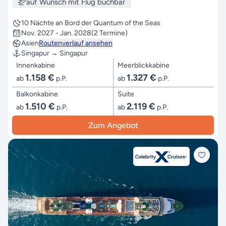
auf Wunsch mit Flug buchbar
10 Nächte an Bord der Quantum of the Seas
Nov. 2027 - Jan. 2028
(2 Termine)
Asien
Routenverlauf ansehen
Singapur → Singapur
Innenkabine
Meerblickkabine
1.158 €
1.327 €
ab
p.P.
ab
p.P.
Balkonkabine
Suite
1.510 €
2.119 €
ab
p.P.
ab
p.P.
Zum Angebot