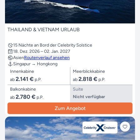
THAILAND & VIETNAM URLAUB
15 Nächte an Bord der Celebrity Solstice
18. Dez. 2026 – 02. Jan. 2027
Asien
Routenverlauf ansehen
Singapur → Hongkong
Innenkabine
Meerblickkabine
2.141 €
2.818 €
ab
p.P.
ab
p.P.
Balkonkabine
Suite
2.780 €
Nicht verfügbar
ab
p.P.
Zum Angebot