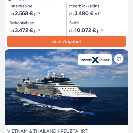
Innenkabine
Meerblickkabine
2.568 €
3.480 €
ab
p.P.
ab
p.P.
Balkonkabine
Suite
3.472 €
10.072 €
ab
p.P.
ab
p.P.
Zum Angebot
VIETNAM & THAILAND KREUZFAHRT