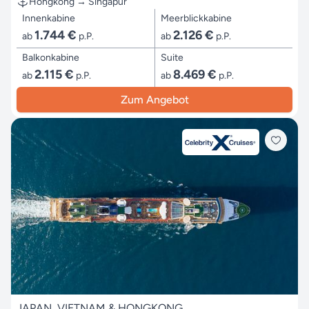
Hongkong → Singapur
Innenkabine
Meerblickkabine
1.744 €
2.126 €
ab
p.P.
ab
p.P.
Balkonkabine
Suite
2.115 €
8.469 €
ab
p.P.
ab
p.P.
Zum Angebot
JAPAN, VIETNAM & HONGKONG