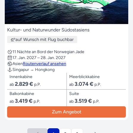
Kultur- und Naturwunder Südostasiens
auf Wunsch mit Flug buchbar
11 Nächte an Bord der Norwegian Jade
17. Jan. 2027 – 28. Jan. 2027
Asien
Routenverlauf ansehen
Singapur → Hongkong
Innenkabine
Meerblickkabine
2.829 €
3.074 €
ab
p.P.
ab
p.P.
Balkonkabine
Suite
3.419 €
3.519 €
ab
p.P.
ab
p.P.
Zum Angebot