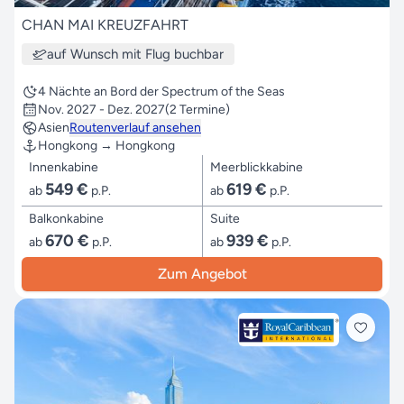
CHAN MAI KREUZFAHRT
auf Wunsch mit Flug buchbar
4 Nächte an Bord der Spectrum of the Seas
Nov. 2027 - Dez. 2027
(2 Termine)
Asien
Routenverlauf ansehen
Hongkong → Hongkong
Innenkabine
Meerblickkabine
549 €
619 €
ab
p.P.
ab
p.P.
Balkonkabine
Suite
670 €
939 €
ab
p.P.
ab
p.P.
Zum Angebot