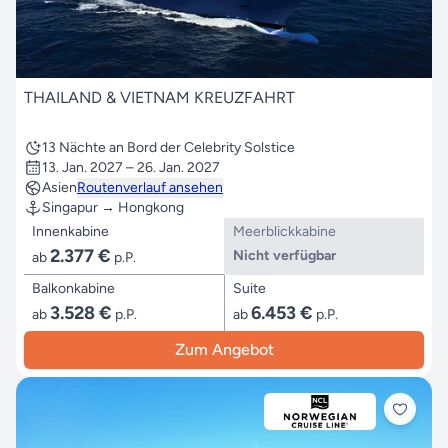
THAILAND & VIETNAM KREUZFAHRT
13 Nächte an Bord der Celebrity Solstice
13. Jan. 2027 – 26. Jan. 2027
Asien
Routenverlauf ansehen
Singapur → Hongkong
Innenkabine
Meerblickkabine
2.377 €
Nicht verfügbar
ab
p.P.
Balkonkabine
Suite
3.528 €
6.453 €
ab
p.P.
ab
p.P.
Zum Angebot