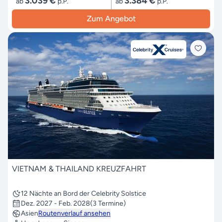
3.039 €
3.384 €
ab
p.P.
ab
p.P.
Zum Angebot
VIETNAM & THAILAND KREUZFAHRT
12 Nächte an Bord der Celebrity Solstice
Dez. 2027 - Feb. 2028
(3 Termine)
Asien
Routenverlauf ansehen