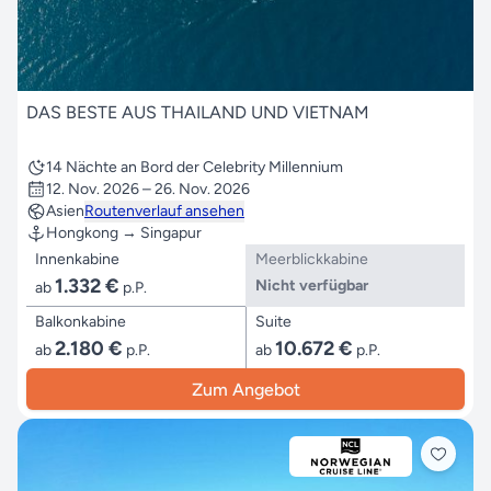
DAS BESTE AUS THAILAND UND VIETNAM
14 Nächte an Bord der Celebrity Millennium
12. Nov. 2026 – 26. Nov. 2026
Asien
Routenverlauf ansehen
Hongkong → Singapur
Innenkabine
Meerblickkabine
1.332 €
Nicht verfügbar
ab
p.P.
Balkonkabine
Suite
2.180 €
10.672 €
ab
p.P.
ab
p.P.
Zum Angebot