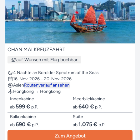
CHAN MAI KREUZFAHRT
auf Wunsch mit Flug buchbar
4 Nächte an Bord der Spectrum of the Seas
16. Nov. 2026 – 20. Nov. 2026
Asien
Routenverlauf ansehen
Hongkong → Hongkong
Innenkabine
Meerblickkabine
599 €
640 €
ab
p.P.
ab
p.P.
Balkonkabine
Suite
690 €
1.075 €
ab
p.P.
ab
p.P.
Zum Angebot