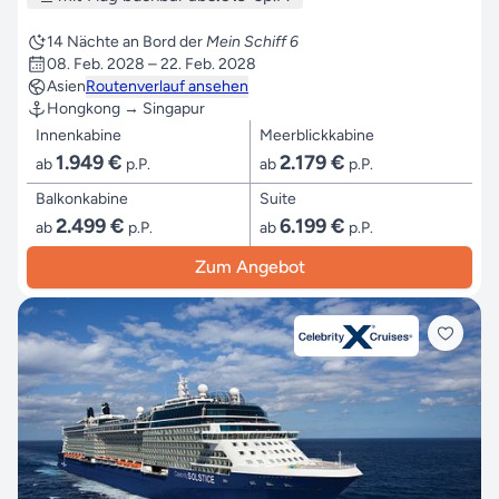
14 Nächte an Bord der
Mein Schiff 6
08. Feb. 2028 – 22. Feb. 2028
Asien
Routenverlauf ansehen
Hongkong → Singapur
Innenkabine
Meerblickkabine
1.949 €
2.179 €
ab
p.P.
ab
p.P.
Balkonkabine
Suite
2.499 €
6.199 €
ab
p.P.
ab
p.P.
Zum Angebot