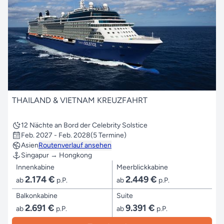
THAILAND & VIETNAM KREUZFAHRT
12 Nächte an Bord der Celebrity Solstice
Feb. 2027 - Feb. 2028
(5 Termine)
Asien
Routenverlauf ansehen
Singapur → Hongkong
Innenkabine
Meerblickkabine
2.174 €
2.449 €
ab
p.P.
ab
p.P.
Balkonkabine
Suite
2.691 €
9.391 €
ab
p.P.
ab
p.P.