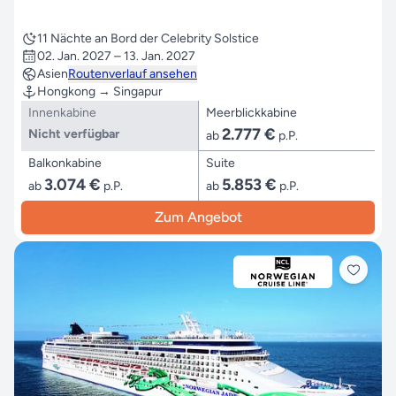
11 Nächte an Bord der Celebrity Solstice
02. Jan. 2027 – 13. Jan. 2027
Asien
Routenverlauf ansehen
Hongkong → Singapur
Innenkabine
Meerblickkabine
2.777 €
Nicht verfügbar
ab
p.P.
Balkonkabine
Suite
3.074 €
5.853 €
ab
p.P.
ab
p.P.
Zum Angebot