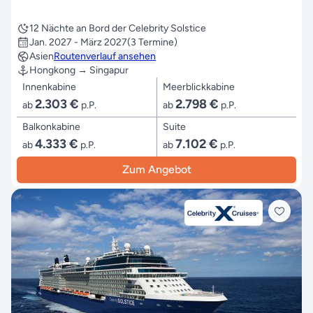
12 Nächte an Bord der Celebrity Solstice
Jan. 2027 - März 2027
(3 Termine)
Asien
Routenverlauf ansehen
Hongkong → Singapur
Innenkabine
Meerblickkabine
2.303 €
2.798 €
ab
p.P.
ab
p.P.
Balkonkabine
Suite
4.333 €
7.102 €
ab
p.P.
ab
p.P.
Zum Angebot