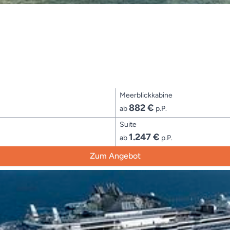
Meerblickkabine
882 €
ab
p.P.
Suite
1.247 €
ab
p.P.
Zum Angebot