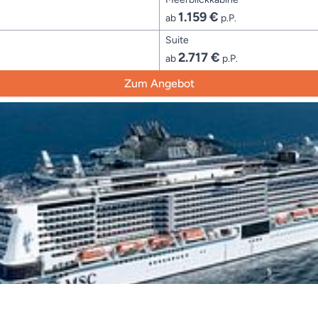
1.159 €
ab
p.P.
Suite
2.717 €
ab
p.P.
Zum Angebot