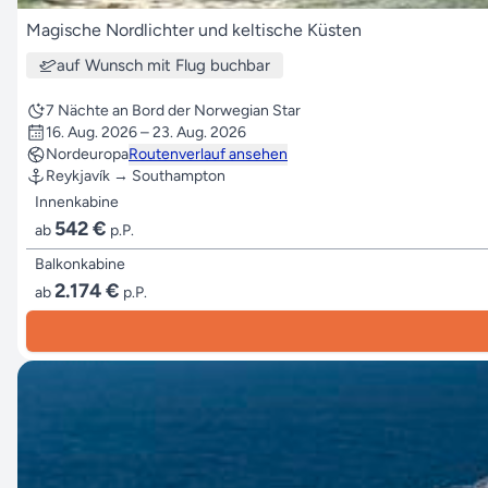
Magische Nordlichter und keltische Küsten
auf Wunsch mit Flug buchbar
7 Nächte an Bord der Norwegian Star
16. Aug. 2026 – 23. Aug. 2026
Nordeuropa
Routenverlauf ansehen
Reykjavík → Southampton
Innenkabine
542 €
ab
p.P.
Balkonkabine
2.174 €
ab
p.P.