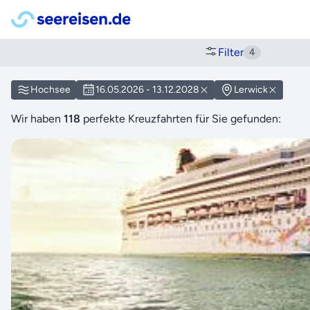
Filter
4
Hochsee
16.05.2026 - 13.12.2028
Lerwick
Wir haben
118
perfekte Kreuzfahrten für Sie gefunden: