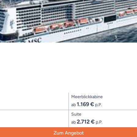
Meerblickkabine
1.169 €
ab
p.P.
Suite
2.712 €
ab
p.P.
Zum Angebot