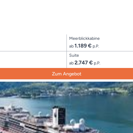
Meerblickkabine
1.189 €
ab
p.P.
Suite
2.747 €
ab
p.P.
Zum Angebot