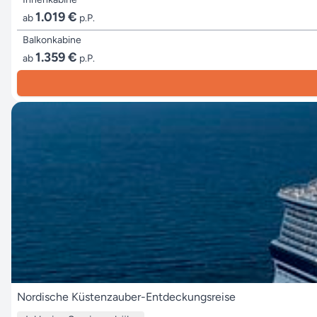
1.019 €
ab
p.P.
Balkonkabine
1.359 €
ab
p.P.
Nordische Küstenzauber-Entdeckungsreise