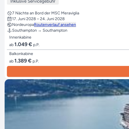
Inklusive Servicegebühr
7 Nächte an Bord der MSC Meraviglia
17. Juni 2028 – 24. Juni 2028
Nordeuropa
Routenverlauf ansehen
Southampton → Southampton
Innenkabine
1.049 €
ab
p.P.
Balkonkabine
1.389 €
ab
p.P.