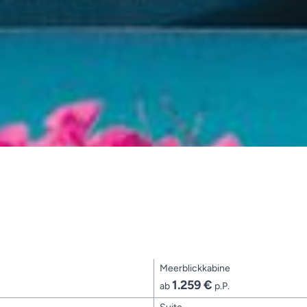
Meerblickkabine
1.259 €
ab
p.P.