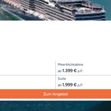
Meerblickkabine
1.399 €
ab
p.P.
Suite
1.999 €
ab
p.P.
Zum Angebot