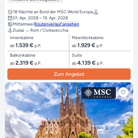
18 Nächte an Bord der MSC World Europa
01. Apr. 2028 – 19. Apr. 2028
Mittelmeer
Routenverlauf ansehen
Dubai → Rom / Civitavecchia
Innenkabine
Meerblickkabine
1.539 €
1.929 €
ab
p.P.
ab
p.P.
Balkonkabine
Suite
2.319 €
4.139 €
ab
p.P.
ab
p.P.
Zum Angebot