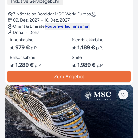
Inklusive Servicegebühr
7 Nächte an Bord der MSC World Europa
09. Dez. 2027 – 16. Dez. 2027
Orient & Emirate
Routenverlauf ansehen
Doha → Doha
Innenkabine
Meerblickkabine
979 €
1.189 €
ab
p.P.
ab
p.P.
Balkonkabine
Suite
1.289 €
1.989 €
ab
p.P.
ab
p.P.
Zum Angebot