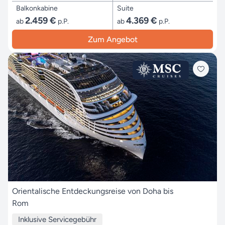
Balkonkabine
Suite
2.459 €
4.369 €
ab
p.P.
ab
p.P.
Zum Angebot
Orientalische Entdeckungsreise von Doha bis
Rom
Inklusive Servicegebühr