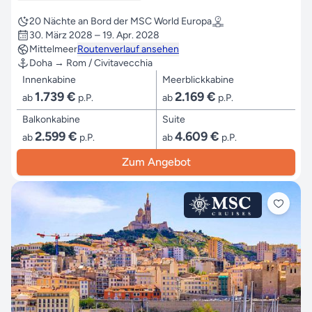
20 Nächte an Bord der MSC World Europa
30. März 2028 – 19. Apr. 2028
Mittelmeer
Routenverlauf ansehen
Doha → Rom / Civitavecchia
Innenkabine
Meerblickkabine
1.739 €
2.169 €
ab
p.P.
ab
p.P.
Balkonkabine
Suite
2.599 €
4.609 €
ab
p.P.
ab
p.P.
Zum Angebot