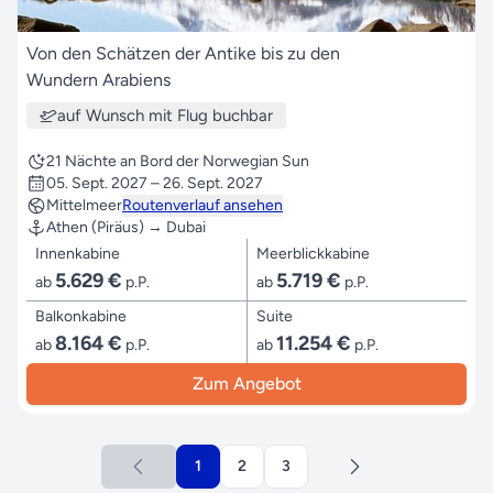
Von den Schätzen der Antike bis zu den
Wundern Arabiens
auf Wunsch mit Flug buchbar
21 Nächte an Bord der Norwegian Sun
05. Sept. 2027 – 26. Sept. 2027
Mittelmeer
Routenverlauf ansehen
Athen (Piräus) → Dubai
Innenkabine
Meerblickkabine
5.629 €
5.719 €
ab
p.P.
ab
p.P.
Balkonkabine
Suite
8.164 €
11.254 €
ab
p.P.
ab
p.P.
Zum Angebot
1
2
3