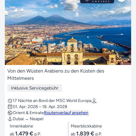
Von den Wüsten Arabiens zu den Küsten des
Mittelmeers
Inklusive Servicegebühr
17 Nächte an Bord der MSC World Europa
01. Apr. 2028 – 18. Apr. 2028
Orient & Emirate
Routenverlauf ansehen
Dubai → Neapel
Innenkabine
Meerblickkabine
1.479 €
1.839 €
ab
p.P.
ab
p.P.