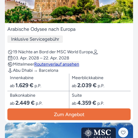
Arabische Odysee nach Europa
Inklusive Servicegebühr
19 Nächte an Bord der MSC World Europa
03. Apr. 2028 – 22. Apr. 2028
Mittelmeer
Routenverlauf ansehen
Abu Dhabi → Barcelona
Innenkabine
Meerblickkabine
1.629 €
2.039 €
ab
p.P.
ab
p.P.
Balkonkabine
Suite
2.449 €
4.359 €
ab
p.P.
ab
p.P.
Zum Angebot