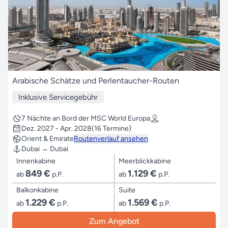
Arabische Schätze und Perlentaucher-Routen
Inklusive Servicegebühr
7 Nächte an Bord der MSC World Europa
Dez. 2027 - Apr. 2028
(16 Termine)
Orient & Emirate
Routenverlauf ansehen
Dubai → Dubai
Innenkabine
Meerblickkabine
849 €
1.129 €
ab
p.P.
ab
p.P.
Balkonkabine
Suite
1.229 €
1.569 €
ab
p.P.
ab
p.P.
Zum Angebot