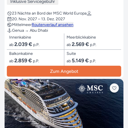
Inklusive Servicegebühr
23 Nächte an Bord der MSC World Europa
20. Nov. 2027 – 13. Dez. 2027
Mittelmeer
Routenverlauf ansehen
Genua → Abu Dhabi
Innenkabine
Meerblickkabine
2.039 €
2.569 €
ab
p.P.
ab
p.P.
Balkonkabine
Suite
2.859 €
5.149 €
ab
p.P.
ab
p.P.
Zum Angebot