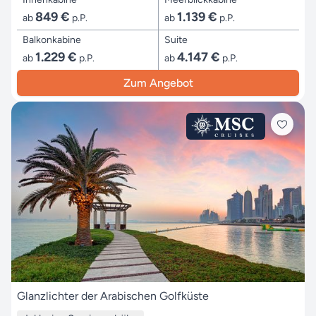
849 €
1.139 €
ab
p.P.
ab
p.P.
Balkonkabine
Suite
1.229 €
4.147 €
ab
p.P.
ab
p.P.
Zum Angebot
Glanzlichter der Arabischen Golfküste