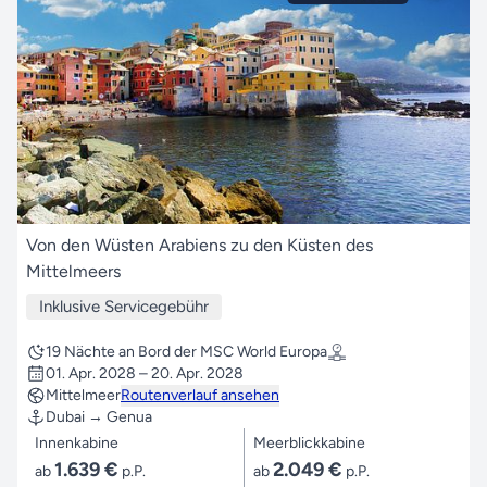
Von den Wüsten Arabiens zu den Küsten des
Mittelmeers
Inklusive Servicegebühr
19 Nächte an Bord der MSC World Europa
01. Apr. 2028 – 20. Apr. 2028
Mittelmeer
Routenverlauf ansehen
Dubai → Genua
Innenkabine
Meerblickkabine
1.639 €
2.049 €
ab
p.P.
ab
p.P.