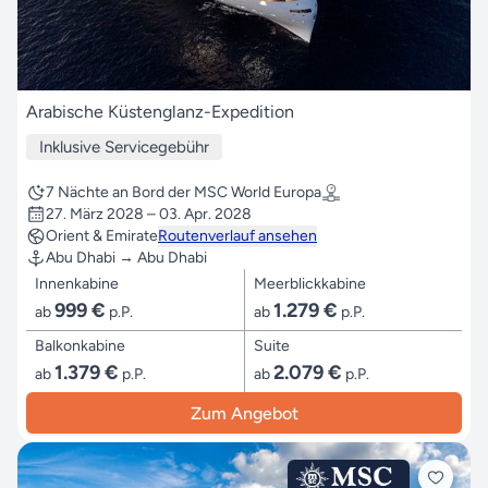
Arabische Küstenglanz-Expedition
Inklusive Servicegebühr
7 Nächte an Bord der MSC World Europa
27. März 2028 – 03. Apr. 2028
Orient & Emirate
Routenverlauf ansehen
Abu Dhabi → Abu Dhabi
Innenkabine
Meerblickkabine
999 €
1.279 €
ab
p.P.
ab
p.P.
Balkonkabine
Suite
1.379 €
2.079 €
ab
p.P.
ab
p.P.
Zum Angebot