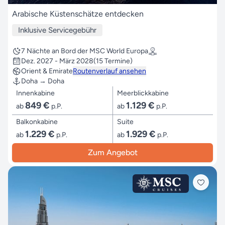
Arabische Küstenschätze entdecken
Inklusive Servicegebühr
7 Nächte an Bord der MSC World Europa
Dez. 2027 - März 2028
(15 Termine)
Orient & Emirate
Routenverlauf ansehen
Doha → Doha
Innenkabine
Meerblickkabine
849 €
1.129 €
ab
p.P.
ab
p.P.
Balkonkabine
Suite
1.229 €
1.929 €
ab
p.P.
ab
p.P.
Zum Angebot