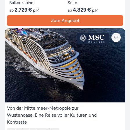
Balkonkabine
Suite
2.729 €
4.829 €
ab
p.P.
ab
p.P.
Zum Angebot
Von der Mittelmeer-Metropole zur
Wüstenoase: Eine Reise voller Kulturen und
Kontraste