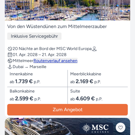
Von den Wüstendünen zum Mittelmeerzauber
Inklusive Servicegebühr
20 Nächte an Bord der MSC World Europa
01. Apr. 2028 – 21. Apr. 2028
Mittelmeer
Routenverlauf ansehen
Dubai → Marseille
Innenkabine
Meerblickkabine
1.739 €
2.169 €
ab
p.P.
ab
p.P.
Balkonkabine
Suite
2.599 €
4.609 €
ab
p.P.
ab
p.P.
Zum Angebot