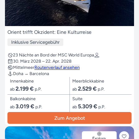
Orient trifft Okzident: Eine Kulturreise
Inklusive Servicegebühr
23 Nächte an Bord der MSC World Europa
30. März 2028 – 22. Apr. 2028
Mittelmeer
Routenverlauf ansehen
Doha → Barcelona
Innenkabine
Meerblickkabine
2.199 €
2.529 €
ab
p.P.
ab
p.P.
Balkonkabine
Suite
3.019 €
5.309 €
ab
p.P.
ab
p.P.
Zum Angebot