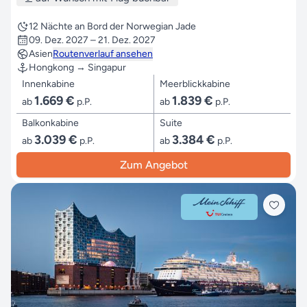
12 Nächte an Bord der Norwegian Jade
09. Dez. 2027 – 21. Dez. 2027
Asien
Routenverlauf ansehen
Hongkong → Singapur
Innenkabine
Meerblickkabine
1.669 €
1.839 €
ab
p.P.
ab
p.P.
Balkonkabine
Suite
3.039 €
3.384 €
ab
p.P.
ab
p.P.
Zum Angebot