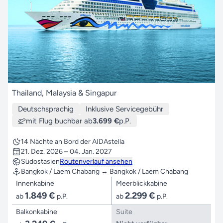
Thailand, Malaysia & Singapur
Deutschsprachig
Inklusive Servicegebühr
mit Flug buchbar ab
3.699 €
p.P.
14 Nächte an Bord der AIDAstella
21. Dez. 2026 – 04. Jan. 2027
Südostasien
Routenverlauf ansehen
Bangkok / Laem Chabang → Bangkok / Laem Chabang
Innenkabine
Meerblickkabine
1.849 €
2.299 €
ab
p.P.
ab
p.P.
Balkonkabine
Suite