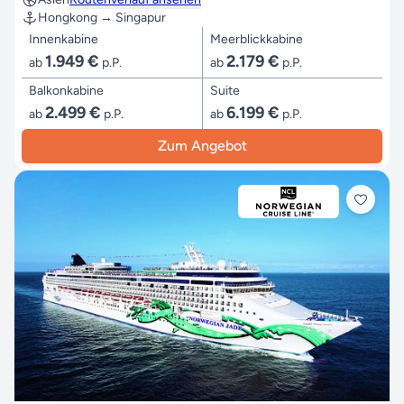
Hongkong → Singapur
Innenkabine
Meerblickkabine
1.949 €
2.179 €
ab
p.P.
ab
p.P.
Balkonkabine
Suite
2.499 €
6.199 €
ab
p.P.
ab
p.P.
Zum Angebot