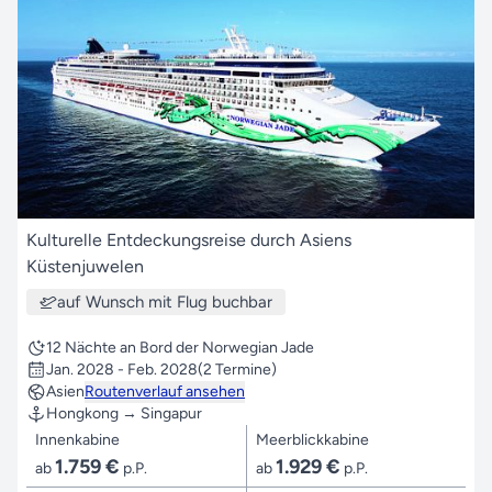
Kulturelle Entdeckungsreise durch Asiens
Küstenjuwelen
auf Wunsch mit Flug buchbar
12 Nächte an Bord der Norwegian Jade
Jan. 2028 - Feb. 2028
(2 Termine)
Asien
Routenverlauf ansehen
Hongkong → Singapur
Innenkabine
Meerblickkabine
1.759 €
1.929 €
ab
p.P.
ab
p.P.