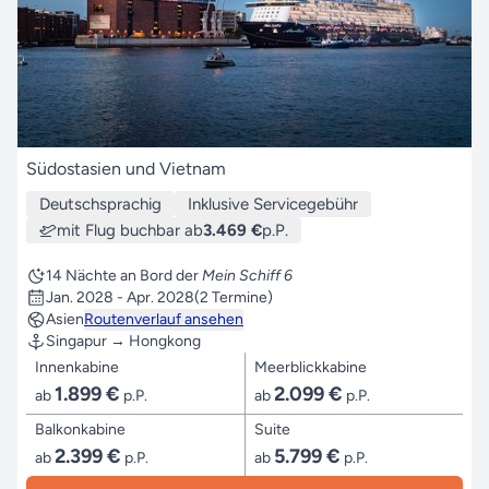
Südostasien und Vietnam
Deutschsprachig
Inklusive Servicegebühr
mit Flug buchbar ab
3.469 €
p.P.
14 Nächte an Bord der
Mein Schiff 6
Jan. 2028 - Apr. 2028
(2 Termine)
Asien
Routenverlauf ansehen
Singapur → Hongkong
Innenkabine
Meerblickkabine
1.899 €
2.099 €
ab
p.P.
ab
p.P.
Balkonkabine
Suite
2.399 €
5.799 €
ab
p.P.
ab
p.P.