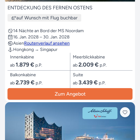
ENTDECKUNG DES FERNEN OSTENS
auf Wunsch mit Flug buchbar
14 Nächte an Bord der MS Noordam
16. Jan. 2028 – 30. Jan. 2028
Asien
Routenverlauf ansehen
Hongkong → Singapur
Innenkabine
Meerblickkabine
1.879 €
2.009 €
ab
p.P.
ab
p.P.
Balkonkabine
Suite
2.739 €
3.439 €
ab
p.P.
ab
p.P.
Zum Angebot