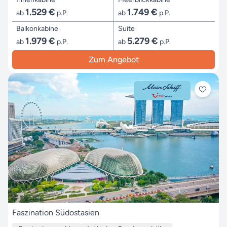
1.529 €
1.749 €
ab
p.P.
ab
p.P.
Balkonkabine
Suite
1.979 €
5.279 €
ab
p.P.
ab
p.P.
Zum Angebot
Faszination Südostasien