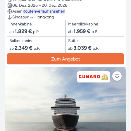
06. Dez. 2026 – 20. Dez. 2026
Asien
Routenverlauf ansehen
Singapur → Hongkong
Innenkabine
Meerblickkabine
1.829 €
1.959 €
ab
p.P.
ab
p.P.
Balkonkabine
Suite
2.349 €
3.039 €
ab
p.P.
ab
p.P.
Zum Angebot