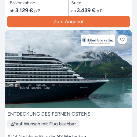
Balkonkabine
Suite
3.129 €
3.439 €
ab
p.P.
ab
p.P.
Zum Angebot
ENTDECKUNG DES FERNEN OSTENS
auf Wunsch mit Flug buchbar
14 Nächte an Bord der MS Westerdam