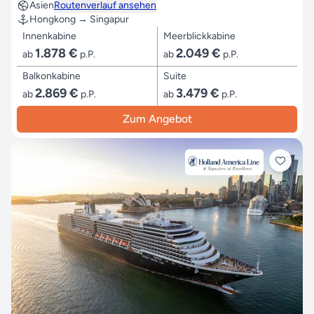
Asien
Routenverlauf ansehen
Hongkong → Singapur
Innenkabine
Meerblickkabine
1.878 €
2.049 €
ab
p.P.
ab
p.P.
Balkonkabine
Suite
2.869 €
3.479 €
ab
p.P.
ab
p.P.
Zum Angebot