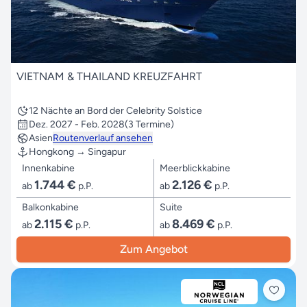
VIETNAM & THAILAND KREUZFAHRT
12 Nächte an Bord der Celebrity Solstice
Dez. 2027 - Feb. 2028
(3 Termine)
Asien
Routenverlauf ansehen
Hongkong → Singapur
Innenkabine
Meerblickkabine
1.744 €
2.126 €
ab
p.P.
ab
p.P.
Balkonkabine
Suite
2.115 €
8.469 €
ab
p.P.
ab
p.P.
Zum Angebot