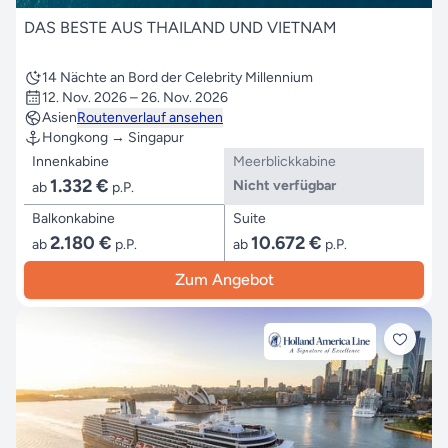
DAS BESTE AUS THAILAND UND VIETNAM
14 Nächte an Bord der Celebrity Millennium
12. Nov. 2026 – 26. Nov. 2026
Asien
Routenverlauf ansehen
Hongkong → Singapur
Innenkabine
Meerblickkabine
1.332 €
Nicht verfügbar
ab
p.P.
Balkonkabine
Suite
2.180 €
10.672 €
ab
p.P.
ab
p.P.
Zum Angebot