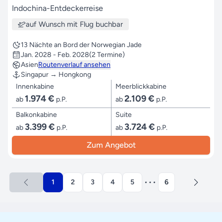
Indochina-Entdeckerreise
auf Wunsch mit Flug buchbar
13 Nächte an Bord der Norwegian Jade
Jan. 2028 - Feb. 2028
(2 Termine)
Asien
Routenverlauf ansehen
Singapur → Hongkong
Innenkabine
Meerblickkabine
1.974 €
2.109 €
ab
p.P.
ab
p.P.
Balkonkabine
Suite
3.399 €
3.724 €
ab
p.P.
ab
p.P.
Zum Angebot
1
2
3
4
5
6