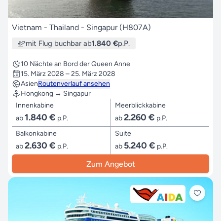
Vietnam - Thailand - Singapur (H807A)
mit Flug buchbar ab
1.840 €
p.P.
10 Nächte an Bord der Queen Anne
15. März 2028 – 25. März 2028
Asien
Routenverlauf ansehen
Hongkong → Singapur
Innenkabine
Meerblickkabine
1.840 €
2.260 €
ab
p.P.
ab
p.P.
Balkonkabine
Suite
2.630 €
5.240 €
ab
p.P.
ab
p.P.
Zum Angebot