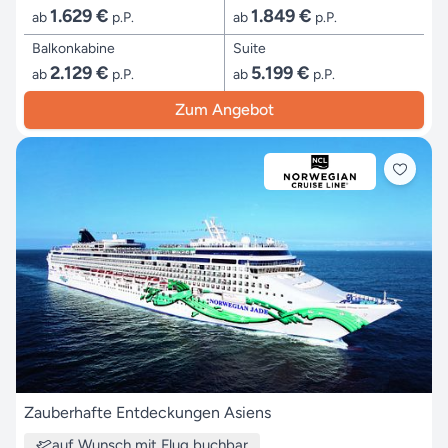
1.629 €
1.849 €
ab
p.P.
ab
p.P.
Balkonkabine
Suite
2.129 €
5.199 €
ab
p.P.
ab
p.P.
Zum Angebot
Zauberhafte Entdeckungen Asiens
auf Wunsch mit Flug buchbar