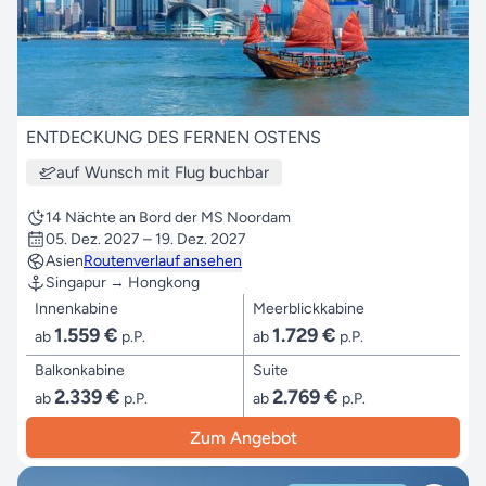
ENTDECKUNG DES FERNEN OSTENS
auf Wunsch mit Flug buchbar
14 Nächte an Bord der MS Noordam
05. Dez. 2027 – 19. Dez. 2027
Asien
Routenverlauf ansehen
Singapur → Hongkong
Innenkabine
Meerblickkabine
1.559 €
1.729 €
ab
p.P.
ab
p.P.
Balkonkabine
Suite
2.339 €
2.769 €
ab
p.P.
ab
p.P.
Zum Angebot