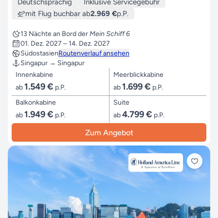
Deutschsprachig
Inklusive Servicegebühr
mit Flug buchbar ab
2.969 €
p.P.
13 Nächte an Bord der
Mein Schiff 6
01. Dez. 2027 – 14. Dez. 2027
Südostasien
Routenverlauf ansehen
Singapur → Singapur
Innenkabine
Meerblickkabine
1.549 €
1.699 €
ab
p.P.
ab
p.P.
Balkonkabine
Suite
1.949 €
4.799 €
ab
p.P.
ab
p.P.
Zum Angebot