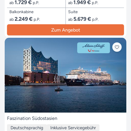
1.729 €
1.949 €
ab
p.P.
ab
p.P.
Balkonkabine
Suite
2.249 €
5.679 €
ab
p.P.
ab
p.P.
Zum Angebot
Faszination Südostasien
Deutschsprachig
Inklusive Servicegebühr