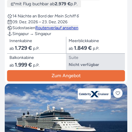
mit Flug buchbar ab
2.979 €
p.P.
14 Nächte an Bord der
Mein Schiff 6
09. Dez. 2026 – 23. Dez. 2026
Südostasien
Routenverlauf ansehen
Singapur → Singapur
Innenkabine
Meerblickkabine
1.729 €
1.849 €
ab
p.P.
ab
p.P.
Balkonkabine
Suite
1.999 €
Nicht verfügbar
ab
p.P.
Zum Angebot