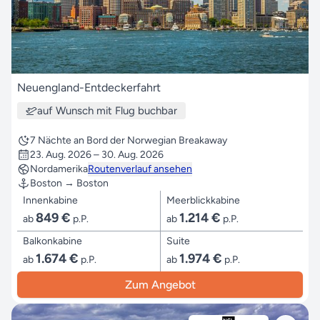
Neuengland-Entdeckerfahrt
auf Wunsch mit Flug buchbar
7 Nächte an Bord der Norwegian Breakaway
23. Aug. 2026 – 30. Aug. 2026
Nordamerika
Routenverlauf ansehen
Boston → Boston
Innenkabine
Meerblickkabine
849 €
1.214 €
ab
p.P.
ab
p.P.
Balkonkabine
Suite
1.674 €
1.974 €
ab
p.P.
ab
p.P.
Zum Angebot