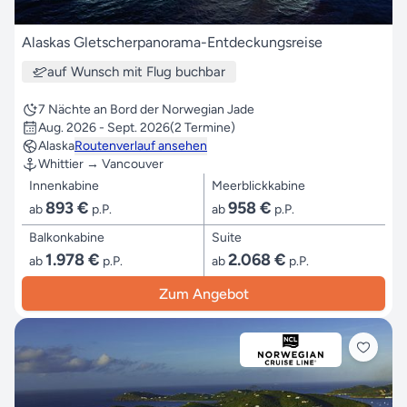
Alaskas Gletscherpanorama-Entdeckungsreise
auf Wunsch mit Flug buchbar
7 Nächte an Bord der Norwegian Jade
Aug. 2026 - Sept. 2026
(2 Termine)
Alaska
Routenverlauf ansehen
Whittier → Vancouver
Innenkabine
Meerblickkabine
893 €
958 €
ab
p.P.
ab
p.P.
Balkonkabine
Suite
1.978 €
2.068 €
ab
p.P.
ab
p.P.
Zum Angebot