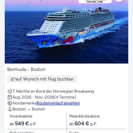
Bermuda - Boston
auf Wunsch mit Flug buchbar
7 Nächte an Bord der Norwegian Breakaway
Aug. 2026 - Nov. 2026
(4 Termine)
Nordamerika
Routenverlauf ansehen
Boston → Boston
Innenkabine
Meerblickkabine
549 €
604 €
ab
p.P.
ab
p.P.