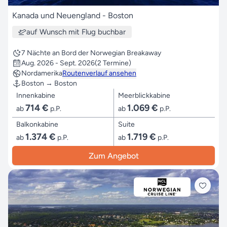
Kanada und Neuengland - Boston
auf Wunsch mit Flug buchbar
7 Nächte an Bord der Norwegian Breakaway
Aug. 2026 - Sept. 2026
(2 Termine)
Nordamerika
Routenverlauf ansehen
Boston → Boston
Innenkabine
Meerblickkabine
714 €
1.069 €
ab
p.P.
ab
p.P.
Balkonkabine
Suite
1.374 €
1.719 €
ab
p.P.
ab
p.P.
Zum Angebot