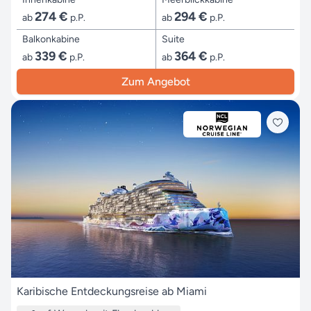
274 €
294 €
ab
p.P.
ab
p.P.
Balkonkabine
Suite
339 €
364 €
ab
p.P.
ab
p.P.
Zum Angebot
Karibische Entdeckungsreise ab Miami