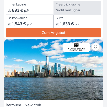
Innenkabine
Meerblickkabine
893 €
Nicht verfügbar
ab
p.P.
Balkonkabine
Suite
1.543 €
1.633 €
ab
p.P.
ab
p.P.
Zum Angebot
Bermuda - New York