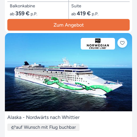
Balkonkabine
Suite
359 €
419 €
ab
p.P.
ab
p.P.
Zum Angebot
Alaska - Nordwärts nach Whittier
auf Wunsch mit Flug buchbar