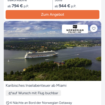
Balkonkabine
Suite
794 €
944 €
ab
p.P.
ab
p.P.
Zum Angebot
Karibisches Inselabenteuer ab Miami
auf Wunsch mit Flug buchbar
4 Nächte an Bord der Norwegian Getaway