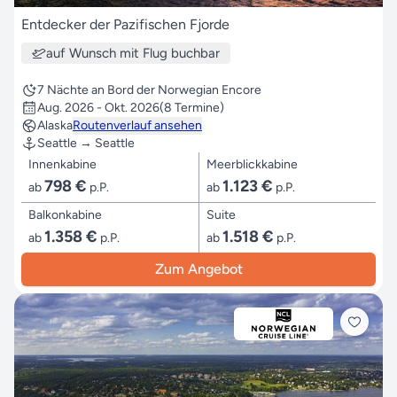
Entdecker der Pazifischen Fjorde
auf Wunsch mit Flug buchbar
7 Nächte an Bord der Norwegian Encore
Aug. 2026 - Okt. 2026
(8 Termine)
Alaska
Routenverlauf ansehen
Seattle → Seattle
Innenkabine
Meerblickkabine
798 €
1.123 €
ab
p.P.
ab
p.P.
Balkonkabine
Suite
1.358 €
1.518 €
ab
p.P.
ab
p.P.
Zum Angebot