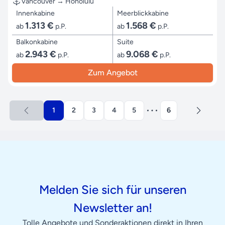
Vancouver → Honolulu
Innenkabine
Meerblickkabine
1.313 €
1.568 €
ab
p.P.
ab
p.P.
Balkonkabine
Suite
2.943 €
9.068 €
ab
p.P.
ab
p.P.
Zum Angebot
1
2
3
4
5
6
Melden Sie sich für unseren
Newsletter an!
Tolle Angebote und Sonderaktionen direkt in Ihren