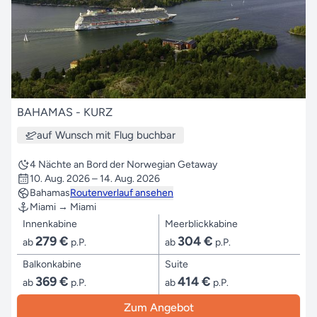
BAHAMAS - KURZ
auf Wunsch mit Flug buchbar
4 Nächte an Bord der Norwegian Getaway
10. Aug. 2026 – 14. Aug. 2026
Bahamas
Routenverlauf ansehen
Miami → Miami
Innenkabine
Meerblickkabine
279 €
304 €
ab
p.P.
ab
p.P.
Balkonkabine
Suite
369 €
414 €
ab
p.P.
ab
p.P.
Zum Angebot