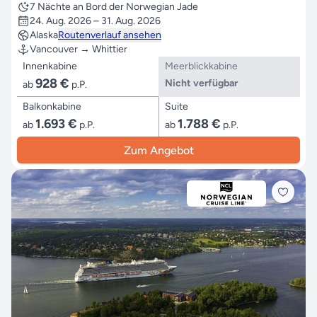
7 Nächte an Bord der Norwegian Jade
24. Aug. 2026 – 31. Aug. 2026
Alaska
Routenverlauf ansehen
Vancouver → Whittier
Innenkabine
Meerblickkabine
928 €
Nicht verfügbar
ab
p.P.
Balkonkabine
Suite
1.693 €
1.788 €
ab
p.P.
ab
p.P.
Zum Angebot