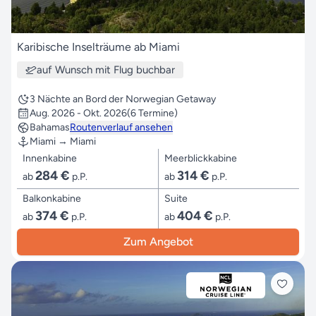
Karibische Inselträume ab Miami
auf Wunsch mit Flug buchbar
3 Nächte an Bord der Norwegian Getaway
Aug. 2026 - Okt. 2026
(6 Termine)
Bahamas
Routenverlauf ansehen
Miami → Miami
Innenkabine
Meerblickkabine
284 €
314 €
ab
p.P.
ab
p.P.
Balkonkabine
Suite
374 €
404 €
ab
p.P.
ab
p.P.
Zum Angebot