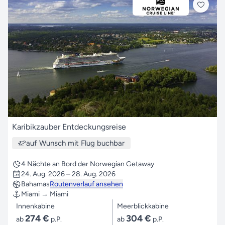
Karibikzauber Entdeckungsreise
auf Wunsch mit Flug buchbar
4 Nächte an Bord der Norwegian Getaway
24. Aug. 2026 – 28. Aug. 2026
Bahamas
Routenverlauf ansehen
Miami → Miami
Innenkabine
Meerblickkabine
274 €
304 €
ab
p.P.
ab
p.P.