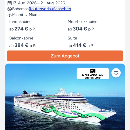
17. Aug. 2026 – 21. Aug. 2026
Bahamas
Routenverlauf ansehen
Miami → Miami
Innenkabine
Meerblickkabine
274 €
304 €
ab
p.P.
ab
p.P.
Balkonkabine
Suite
384 €
414 €
ab
p.P.
ab
p.P.
Zum Angebot