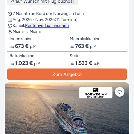
auf Wunsch mit Flug buchbar
7 Nächte an Bord der Norwegian Luna
Aug. 2026 - Nov. 2026
(11 Termine)
Karibik
Routenverlauf ansehen
Miami → Miami
Innenkabine
Meerblickkabine
673 €
763 €
ab
p.P.
ab
p.P.
Balkonkabine
Suite
1.023 €
1.533 €
ab
p.P.
ab
p.P.
Zum Angebot