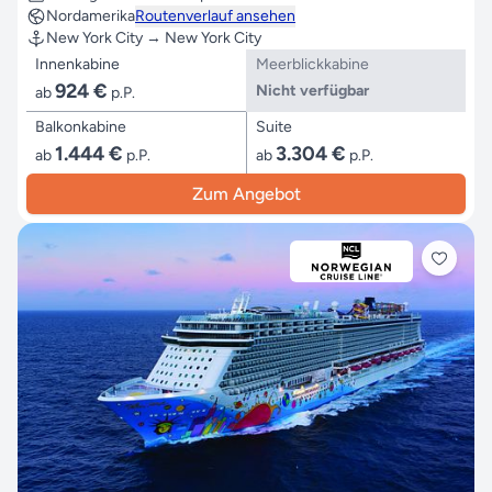
Nordamerika
Routenverlauf ansehen
New York City → New York City
Innenkabine
Meerblickkabine
924 €
Nicht verfügbar
ab
p.P.
Balkonkabine
Suite
1.444 €
3.304 €
ab
p.P.
ab
p.P.
Zum Angebot