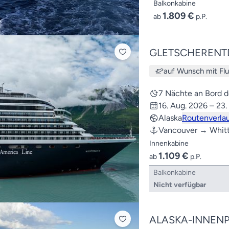
Balkonkabine
1.809 €
ab
p.P.
GLETSCHEREN
auf Wunsch mit Fl
7 Nächte an Bord 
16. Aug. 2026 – 23
Alaska
Routenverla
Vancouver → Whitt
Innenkabine
1.109 €
ab
p.P.
Balkonkabine
Nicht verfügbar
ALASKA-INNEN