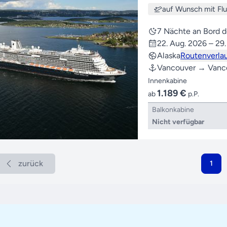
auf Wunsch mit Fl
7 Nächte an Bord 
22. Aug. 2026 – 29
Alaska
Routenverla
Vancouver → Vanc
Innenkabine
1.189 €
ab
p.P.
Balkonkabine
Nicht verfügbar
zurück
1