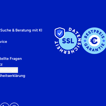
 Suche & Beratung mit KI
vice
r
tellte Fragen
tz
stellungen
iheitserklärung
m