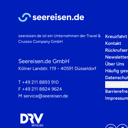
seereisen.de ist ein Unternehmen der
Travel &
Kreuzfahrt
Cruises Company GmbH
Kontakt
Rückrufser
Newslette
Seereisen.de GmbH
Über Uns
Kölner Landstr. 119 • 40591 Düsseldorf
Häufig ges
Datenschu
T
+49 211 8893 910
Cookie-Ein
F
+49 211 8824 9624
Barrierefre
M
service@seereisen.de
Impressu