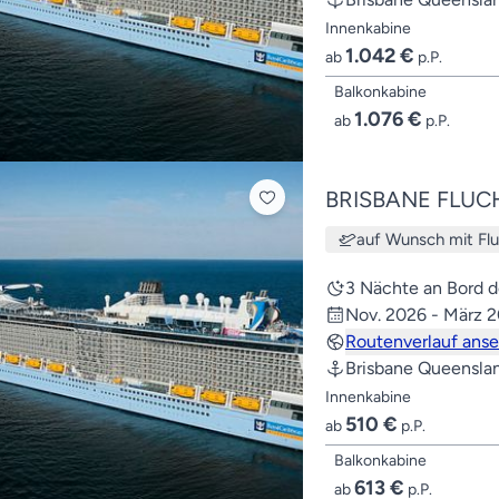
Innenkabine
1.042 €
ab
p.P.
Balkonkabine
1.076 €
ab
p.P.
BRISBANE FLUC
auf Wunsch mit Fl
3 Nächte an Bord 
Nov. 2026 - März 
Routenverlauf ans
Brisbane Queensla
Innenkabine
510 €
ab
p.P.
Balkonkabine
613 €
ab
p.P.