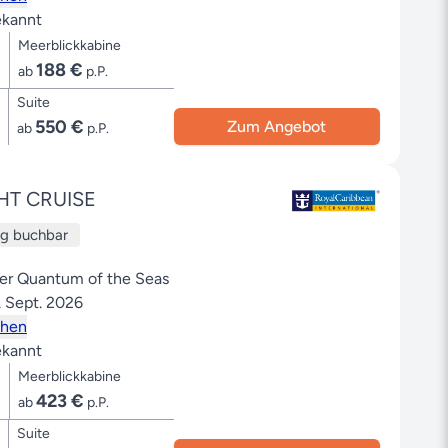
kannt
Meerblickkabine
188 €
ab
p.P.
Suite
550 €
Zum Angebot
ab
p.P.
T CRUISE
ug buchbar
der Quantum of the Seas
. Sept. 2026
ehen
kannt
Meerblickkabine
423 €
ab
p.P.
Suite