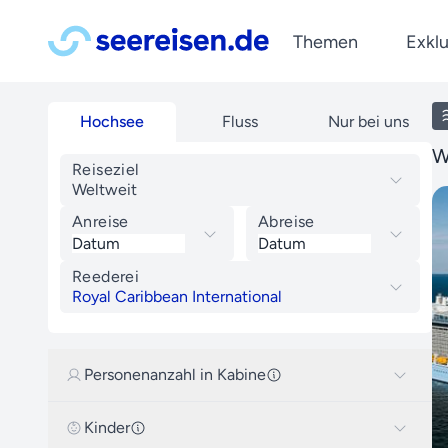
Themen
Exklu
Reedereien
Kreuzfahrt Blog
Last Minute Kreuzfahrte
Mittelmeer
Hochsee
Fluss
Nur bei uns
A-ROSA
Tipps & Wissenswertes
Kreuzfahrten ab Deutsc
Norwegen
W
Phoenix Reisen
Reiseberichte
Reiseziel
Kreuzfahrten mit Flug
Kanaren
Newsletter
Weltweit
Plantours
News
Silvesterkreuzfahrten
Karibik
Jetzt abonnieren und Reis
Anreise
Abreise
nicko cruises
werden lassen!
Wellnesskreuzfahrten
Orient
VIVA Cruises
Reederei
Royal Caribbean International
Personenanzahl in Kabine
Kinder