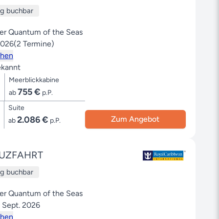
ug buchbar
der Quantum of the Seas
2026
(2 Termine)
ehen
kannt
Meerblickkabine
755 €
ab
p.P.
Suite
2.086 €
Zum Angebot
ab
p.P.
UZFAHRT
ug buchbar
der Quantum of the Seas
. Sept. 2026
ehen