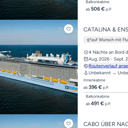
Balkonkabine
506 €
ab
p.P.
CATALINA & EN
auf Wunsch mit Fl
4 Nächte an Bord 
Aug. 2026 - Sept. 
Routenverlauf ans
Unbekannt → Unbe
Innenkabine
396 €
ab
p.P.
Balkonkabine
491 €
ab
p.P.
CABO ÜBER NA