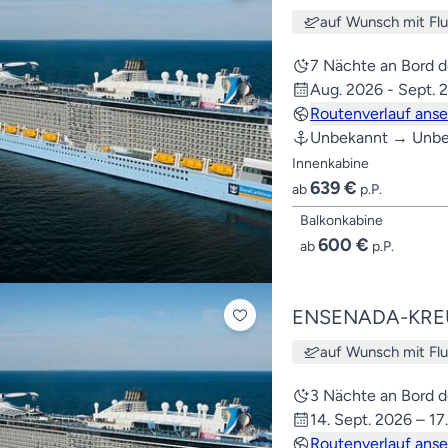
auf Wunsch mit Fl
7 Nächte an Bord 
Aug. 2026 - Sept. 
Routenverlauf ans
Unbekannt → Unbe
Innenkabine
639 €
ab
p.P.
Balkonkabine
600 €
ab
p.P.
ENSENADA-KRE
auf Wunsch mit Fl
3 Nächte an Bord 
14. Sept. 2026 – 17
Routenverlauf ans