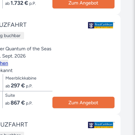
1.732 €
Zum Angebot
ab
p.P.
UZFAHRT
ug buchbar
der Quantum of the Seas
. Sept. 2026
ehen
kannt
Meerblickkabine
297 €
ab
p.P.
Suite
867 €
Zum Angebot
ab
p.P.
EUZFAHRT