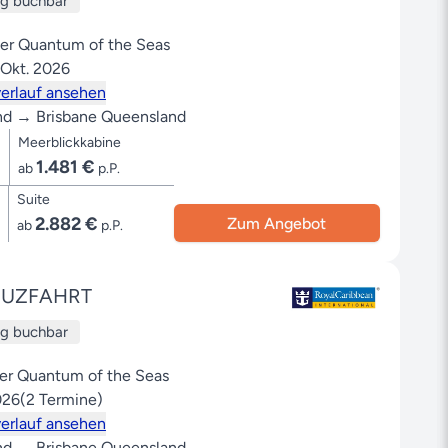
ug buchbar
der Quantum of the Seas
 Okt. 2026
erlauf ansehen
nd → Brisbane Queensland
Meerblickkabine
1.481 €
ab
p.P.
Suite
2.882 €
Zum Angebot
ab
p.P.
EUZFAHRT
ug buchbar
der Quantum of the Seas
026
(2 Termine)
erlauf ansehen
nd → Brisbane Queensland