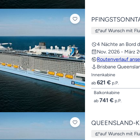
PFINGSTSONNT
auf Wunsch mit Fl
4 Nächte an Bord 
Nov. 2026 - März 
Routenverlauf ans
Brisbane Queensla
Innenkabine
621 €
ab
p.P.
Balkonkabine
741 €
ab
p.P.
QUEENSLAND-K
auf Wunsch mit Fl