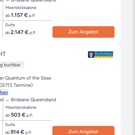
Meerblickkabine
1.157 €
ab
p.P.
Suite
2.147 €
Zum Angebot
ab
p.P.
HT
ug buchbar
der Quantum of the Seas
2027
(5 Termine)
ehen
nd → Brisbane Queensland
Meerblickkabine
503 €
ab
p.P.
Suite
914 €
Zum Angebot
ab
p.P.