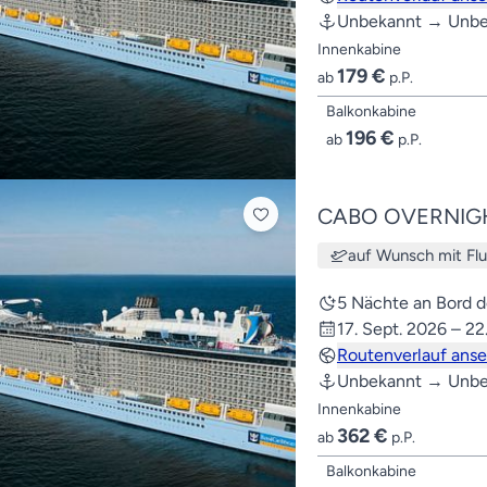
Unbekannt → Unbe
Innenkabine
179 €
ab
p.P.
Balkonkabine
196 €
ab
p.P.
CABO OVERNIGH
auf Wunsch mit Fl
5 Nächte an Bord 
17. Sept. 2026 – 22
Routenverlauf ans
Unbekannt → Unbe
Innenkabine
362 €
ab
p.P.
Balkonkabine