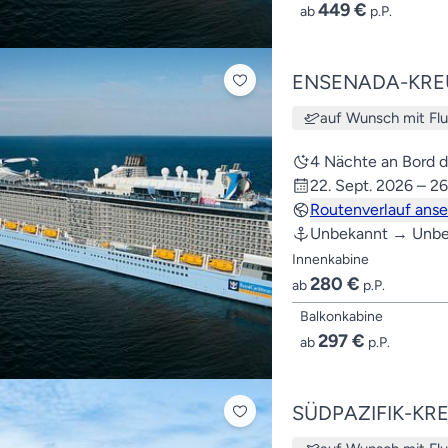
449 €
ab
p.P.
ENSENADA-KRE
auf Wunsch mit Fl
4 Nächte an Bord 
22. Sept. 2026 – 26
Routenverlauf ans
Unbekannt → Unbe
Innenkabine
280 €
ab
p.P.
Balkonkabine
297 €
ab
p.P.
SÜDPAZIFIK-KR