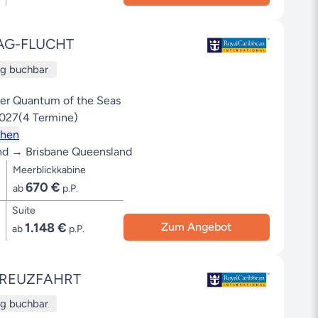
AG-FLUCHT
ug buchbar
der Quantum of the Seas
2027
(4 Termine)
ehen
nd → Brisbane Queensland
Meerblickkabine
670 €
ab
p.P.
Suite
1.148 €
Zum Angebot
ab
p.P.
REUZFAHRT
ug buchbar