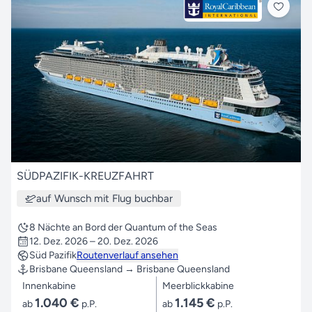
SÜDPAZIFIK-KREUZFAHRT
auf Wunsch mit Flug buchbar
8 Nächte an Bord der Quantum of the Seas
12. Dez. 2026 – 20. Dez. 2026
Süd Pazifik
Routenverlauf ansehen
Brisbane Queensland → Brisbane Queensland
Innenkabine
Meerblickkabine
1.040 €
1.145 €
ab
p.P.
ab
p.P.