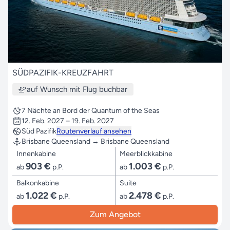
SÜDPAZIFIK-KREUZFAHRT
auf Wunsch mit Flug buchbar
7 Nächte an Bord der Quantum of the Seas
12. Feb. 2027 – 19. Feb. 2027
Süd Pazifik
Routenverlauf ansehen
Brisbane Queensland → Brisbane Queensland
Innenkabine
Meerblickkabine
903 €
1.003 €
ab
p.P.
ab
p.P.
Balkonkabine
Suite
1.022 €
2.478 €
ab
p.P.
ab
p.P.
Zum Angebot