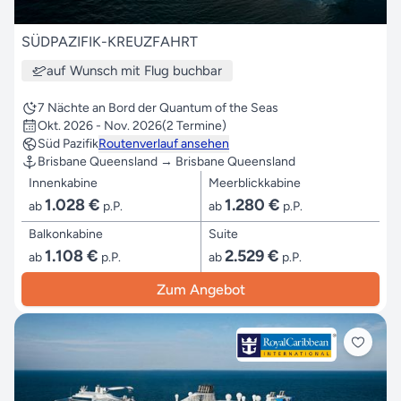
SÜDPAZIFIK-KREUZFAHRT
auf Wunsch mit Flug buchbar
7 Nächte an Bord der Quantum of the Seas
Okt. 2026 - Nov. 2026
(2 Termine)
Süd Pazifik
Routenverlauf ansehen
Brisbane Queensland → Brisbane Queensland
Innenkabine
Meerblickkabine
1.028 €
1.280 €
ab
p.P.
ab
p.P.
Balkonkabine
Suite
1.108 €
2.529 €
ab
p.P.
ab
p.P.
Zum Angebot