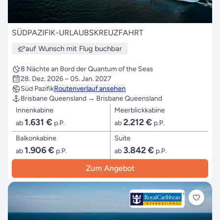
SÜDPAZIFIK-URLAUBSKREUZFAHRT
auf Wunsch mit Flug buchbar
8 Nächte an Bord der Quantum of the Seas
28. Dez. 2026 – 05. Jan. 2027
Süd Pazifik
Routenverlauf ansehen
Brisbane Queensland → Brisbane Queensland
Innenkabine
Meerblickkabine
1.631 €
2.212 €
ab
p.P.
ab
p.P.
Balkonkabine
Suite
1.906 €
3.842 €
ab
p.P.
ab
p.P.
Zum Angebot