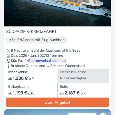
SÜDPAZIFIK-KREUZFAHRT
auf Wunsch mit Flug buchbar
8 Nächte an Bord der Quantum of the Seas
Dez. 2026 - Jan. 2027
(2 Termine)
Süd Pazifik
Routenverlauf ansehen
Brisbane Queensland → Brisbane Queensland
Innenkabine
Meerblickkabine
1.236 €
Nicht verfügbar
ab
p.P.
Balkonkabine
Suite
1.193 €
2.187 €
ab
p.P.
ab
p.P.
Zum Angebot