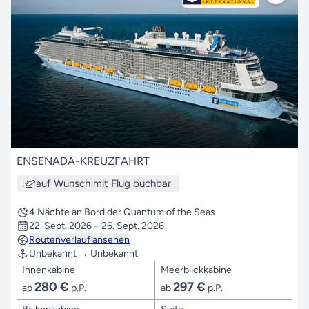
ENSENADA-KREUZFAHRT
auf Wunsch mit Flug buchbar
4 Nächte an Bord der Quantum of the Seas
22. Sept. 2026 – 26. Sept. 2026
Routenverlauf ansehen
Unbekannt → Unbekannt
Innenkabine
Meerblickkabine
280 €
297 €
ab
p.P.
ab
p.P.