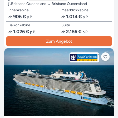
Brisbane Queensland → Brisbane Queensland
Innenkabine
Meerblickkabine
906 €
1.014 €
ab
p.P.
ab
p.P.
Balkonkabine
Suite
1.026 €
2.156 €
ab
p.P.
ab
p.P.
Zum Angebot