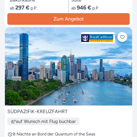
Balkonkabine
Suite
297 €
946 €
ab
p.P.
ab
p.P.
Zum Angebot
SÜDPAZIFIK-KREUZFAHRT
auf Wunsch mit Flug buchbar
8 Nächte an Bord der Quantum of the Seas