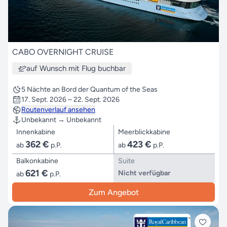
CABO OVERNIGHT CRUISE
auf Wunsch mit Flug buchbar
5 Nächte an Bord der Quantum of the Seas
17. Sept. 2026 – 22. Sept. 2026
Routenverlauf ansehen
Unbekannt → Unbekannt
Innenkabine
Meerblickkabine
362 €
423 €
ab
p.P.
ab
p.P.
Balkonkabine
Suite
621 €
Nicht verfügbar
ab
p.P.
Zum Angebot