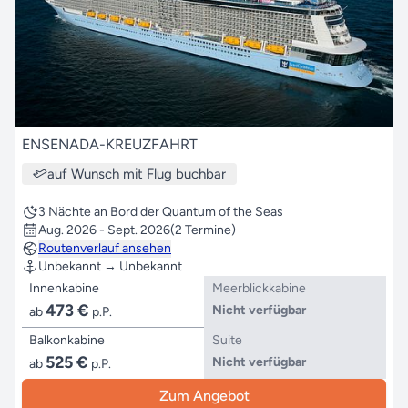
ENSENADA-KREUZFAHRT
auf Wunsch mit Flug buchbar
3 Nächte an Bord der Quantum of the Seas
Aug. 2026 - Sept. 2026
(2 Termine)
Routenverlauf ansehen
Unbekannt → Unbekannt
Innenkabine
Meerblickkabine
473 €
Nicht verfügbar
ab
p.P.
Balkonkabine
Suite
525 €
Nicht verfügbar
ab
p.P.
Zum Angebot