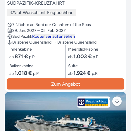
SÜDPAZIFIK-KREUZFAHRT
auf Wunsch mit Flug buchbar
7 Nächte an Bord der Quantum of the Seas
29. Jan. 2027 – 05. Feb. 2027
Süd Pazifik
Routenverlauf ansehen
Brisbane Queensland → Brisbane Queensland
Innenkabine
Meerblickkabine
871 €
1.003 €
ab
p.P.
ab
p.P.
Balkonkabine
Suite
1.018 €
1.924 €
ab
p.P.
ab
p.P.
Zum Angebot