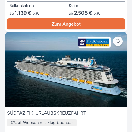
Balkonkabine
Suite
1.139 €
2.505 €
ab
p.P.
ab
p.P.
Zum Angebot
SÜDPAZIFIK-URLAUBSKREUZFAHRT
auf Wunsch mit Flug buchbar