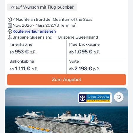
auf Wunsch mit Flug buchbar
7 Nächte an Bord der Quantum of the Seas
Nov. 2026 - März 2027
(3 Termine)
Routenverlauf ansehen
Brisbane Queensland → Brisbane Queensland
Innenkabine
Meerblickkabine
953 €
1.095 €
ab
p.P.
ab
p.P.
Balkonkabine
Suite
1.111 €
2.198 €
ab
p.P.
ab
p.P.
Zum Angebot