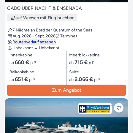
CABO ÜBER NACHT & ENSENADA
auf Wunsch mit Flug buchbar
7 Nächte an Bord der Quantum of the Seas
Aug. 2026 - Sept. 2026
(2 Termine)
Routenverlauf ansehen
Unbekannt → Unbekannt
Innenkabine
Meerblickkabine
660 €
715 €
ab
p.P.
ab
p.P.
Balkonkabine
Suite
651 €
2.066 €
ab
p.P.
ab
p.P.
Zum Angebot