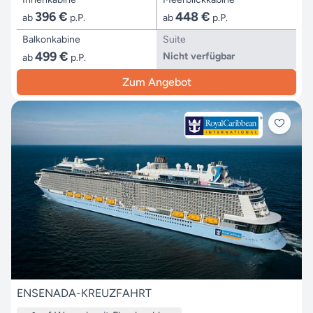
396 €
448 €
ab
p.P.
ab
p.P.
Balkonkabine
Suite
499 €
Nicht verfügbar
ab
p.P.
Zum Angebot
ENSENADA-KREUZFAHRT