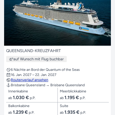
QUEENSLAND-KREUZFAHRT
auf Wunsch mit Flug buchbar
6 Nächte an Bord der Quantum of the Seas
16. Jan. 2027 – 22. Jan. 2027
Routenverlauf ansehen
Brisbane Queensland → Brisbane Queensland
Innenkabine
Meerblickkabine
1.030 €
1.195 €
ab
p.P.
ab
p.P.
Balkonkabine
Suite
1.239 €
1.935 €
ab
p.P.
ab
p.P.