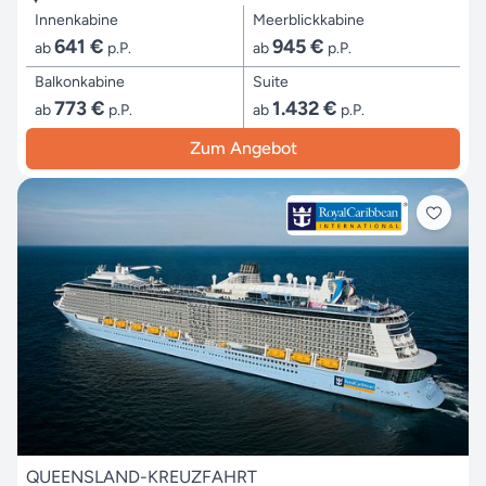
Innenkabine
Meerblickkabine
641 €
945 €
ab
p.P.
ab
p.P.
Balkonkabine
Suite
773 €
1.432 €
ab
p.P.
ab
p.P.
Zum Angebot
QUEENSLAND-KREUZFAHRT