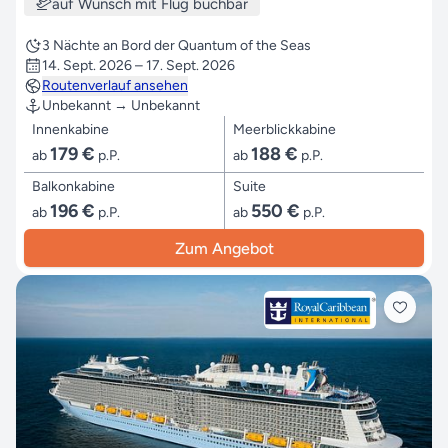
auf Wunsch mit Flug buchbar
3 Nächte an Bord der Quantum of the Seas
14. Sept. 2026 – 17. Sept. 2026
Routenverlauf ansehen
Unbekannt → Unbekannt
Innenkabine
Meerblickkabine
179 €
188 €
ab
p.P.
ab
p.P.
Balkonkabine
Suite
196 €
550 €
ab
p.P.
ab
p.P.
Zum Angebot