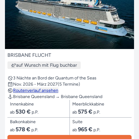
BRISBANE FLUCHT
auf Wunsch mit Flug buchbar
3 Nächte an Bord der Quantum of the Seas
Nov. 2026 - März 2027
(5 Termine)
Routenverlauf ansehen
Brisbane Queensland → Brisbane Queensland
Innenkabine
Meerblickkabine
530 €
575 €
ab
p.P.
ab
p.P.
Balkonkabine
Suite
578 €
965 €
ab
p.P.
ab
p.P.