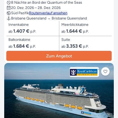
8 Nächte an Bord der Quantum of the Seas
20. Dez. 2026 – 28. Dez. 2026
Süd Pazifik
Routenverlauf ansehen
Brisbane Queensland → Brisbane Queensland
Innenkabine
Meerblickkabine
1.407 €
1.644 €
ab
p.P.
ab
p.P.
Balkonkabine
Suite
1.684 €
3.353 €
ab
p.P.
ab
p.P.
Zum Angebot