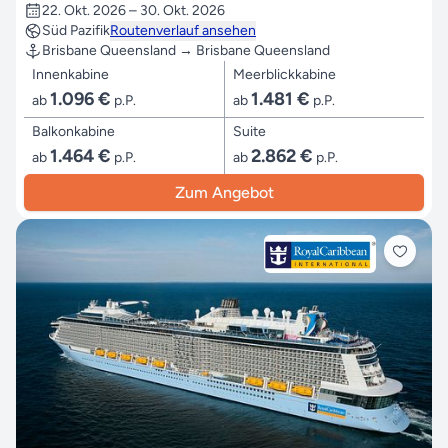
22. Okt. 2026 – 30. Okt. 2026
Süd Pazifik
Routenverlauf ansehen
Brisbane Queensland → Brisbane Queensland
Innenkabine
Meerblickkabine
1.096 €
1.481 €
ab
p.P.
ab
p.P.
Balkonkabine
Suite
1.464 €
2.862 €
ab
p.P.
ab
p.P.
Zum Angebot