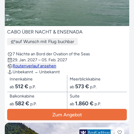
CABO ÜBER NACHT & ENSENADA
auf Wunsch mit Flug buchbar
7 Nächte an Bord der Ovation of the Seas
29. Jan. 2027 – 05. Feb. 2027
Routenverlauf ansehen
Unbekannt → Unbekannt
Innenkabine
Meerblickkabine
512 €
573 €
ab
p.P.
ab
p.P.
Balkonkabine
Suite
582 €
1.860 €
ab
p.P.
ab
p.P.
Zum Angebot