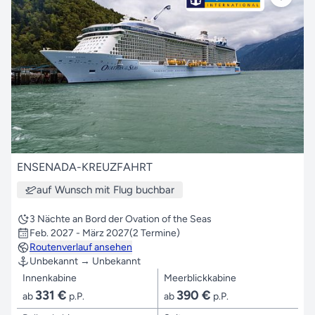
ENSENADA-KREUZFAHRT
auf Wunsch mit Flug buchbar
3 Nächte an Bord der Ovation of the Seas
Feb. 2027 - März 2027
(2 Termine)
Routenverlauf ansehen
Unbekannt → Unbekannt
Innenkabine
Meerblickkabine
331 €
390 €
ab
p.P.
ab
p.P.