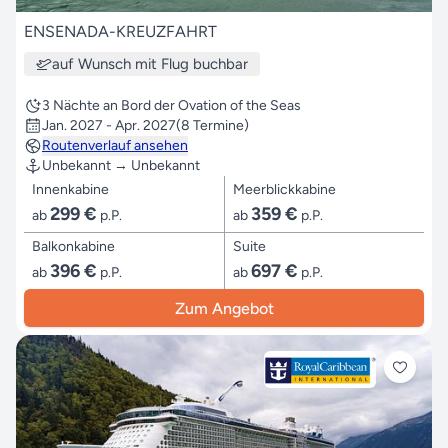
ENSENADA-KREUZFAHRT
auf Wunsch mit Flug buchbar
3 Nächte an Bord der Ovation of the Seas
Jan. 2027 - Apr. 2027
(8 Termine)
Routenverlauf ansehen
Unbekannt → Unbekannt
Innenkabine
Meerblickkabine
299 €
359 €
ab
p.P.
ab
p.P.
Balkonkabine
Suite
396 €
697 €
ab
p.P.
ab
p.P.
Zum Angebot