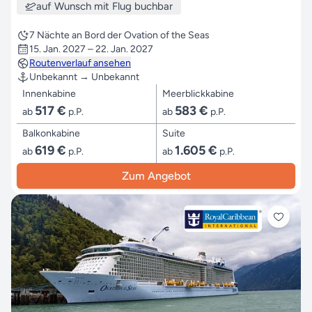
auf Wunsch mit Flug buchbar
7 Nächte an Bord der Ovation of the Seas
15. Jan. 2027 – 22. Jan. 2027
Routenverlauf ansehen
Unbekannt → Unbekannt
Innenkabine
Meerblickkabine
517 €
583 €
ab
p.P.
ab
p.P.
Balkonkabine
Suite
619 €
1.605 €
ab
p.P.
ab
p.P.
Zum Angebot