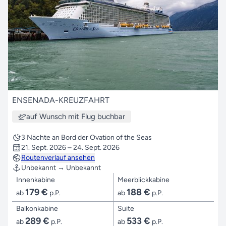
ENSENADA-KREUZFAHRT
auf Wunsch mit Flug buchbar
3 Nächte an Bord der Ovation of the Seas
21. Sept. 2026 – 24. Sept. 2026
Routenverlauf ansehen
Unbekannt → Unbekannt
Innenkabine
Meerblickkabine
179 €
188 €
ab
p.P.
ab
p.P.
Balkonkabine
Suite
289 €
533 €
ab
p.P.
ab
p.P.