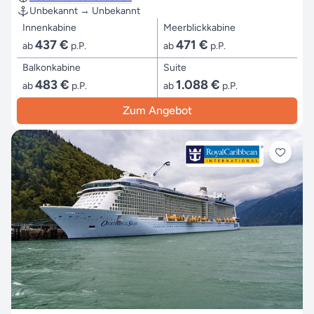
Unbekannt → Unbekannt
Innenkabine
Meerblickkabine
437 €
471 €
ab
p.P.
ab
p.P.
Balkonkabine
Suite
483 €
1.088 €
ab
p.P.
ab
p.P.
Zum Angebot