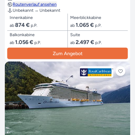
Routenverlauf ansehen
Unbekannt → Unbekannt
Innenkabine
Meerblickkabine
874 €
1.065 €
ab
p.P.
ab
p.P.
Balkonkabine
Suite
1.056 €
2.497 €
ab
p.P.
ab
p.P.
Zum Angebot