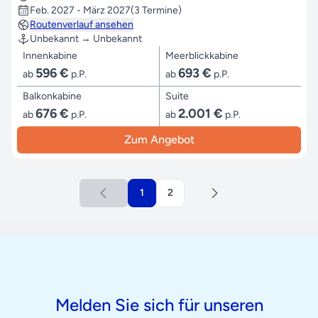
Feb. 2027 - März 2027
(3 Termine)
Routenverlauf ansehen
Unbekannt → Unbekannt
Innenkabine
Meerblickkabine
596 €
693 €
ab
p.P.
ab
p.P.
Balkonkabine
Suite
676 €
2.001 €
ab
p.P.
ab
p.P.
Zum Angebot
1
2
Melden Sie sich für unseren