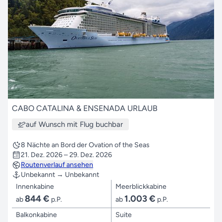
CABO CATALINA & ENSENADA URLAUB
auf Wunsch mit Flug buchbar
8 Nächte an Bord der Ovation of the Seas
21. Dez. 2026 – 29. Dez. 2026
Routenverlauf ansehen
Unbekannt → Unbekannt
Innenkabine
Meerblickkabine
844 €
1.003 €
ab
p.P.
ab
p.P.
Balkonkabine
Suite