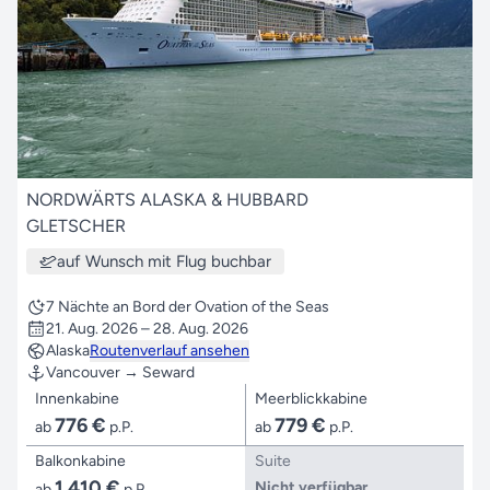
NORDWÄRTS ALASKA & HUBBARD
GLETSCHER
auf Wunsch mit Flug buchbar
7 Nächte an Bord der Ovation of the Seas
21. Aug. 2026 – 28. Aug. 2026
Alaska
Routenverlauf ansehen
Vancouver → Seward
Innenkabine
Meerblickkabine
776 €
779 €
ab
p.P.
ab
p.P.
Balkonkabine
Suite
1.410 €
Nicht verfügbar
ab
p.P.