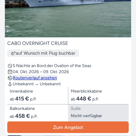
CABO OVERNIGHT CRUISE
auf Wunsch mit Flug buchbar
5 Nächte an Bord der Ovation of the Seas
04. Okt. 2026 – 09. Okt. 2026
Routenverlauf ansehen
Unbekannt → Unbekannt
Innenkabine
Meerblickkabine
415 €
448 €
ab
p.P.
ab
p.P.
Balkonkabine
Suite
458 €
Nicht verfügbar
ab
p.P.
Zum Angebot