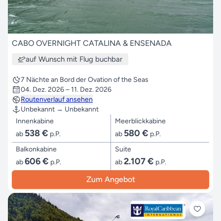
CABO OVERNIGHT CATALINA & ENSENADA
auf Wunsch mit Flug buchbar
7 Nächte an Bord der Ovation of the Seas
04. Dez. 2026 – 11. Dez. 2026
Routenverlauf ansehen
Unbekannt → Unbekannt
Innenkabine
Meerblickkabine
538 €
580 €
ab
p.P.
ab
p.P.
Balkonkabine
Suite
606 €
2.107 €
ab
p.P.
ab
p.P.
Zum Angebot