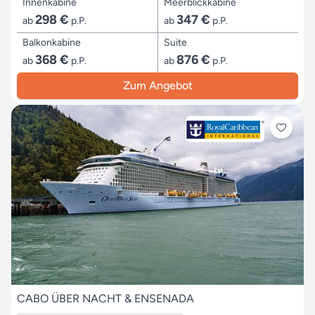
Innenkabine
Meerblickkabine
298 €
347 €
ab
p.P.
ab
p.P.
Balkonkabine
Suite
368 €
876 €
ab
p.P.
ab
p.P.
Zum Angebot
CABO ÜBER NACHT & ENSENADA