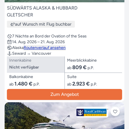
SÜDWÄRTS ALASKA & HUBBARD
GLETSCHER
auf Wunsch mit Flug buchbar
7 Nächte an Bord der Ovation of the Seas
14. Aug. 2026 – 21. Aug. 2026
Alaska
Routenverlauf ansehen
Seward → Vancouver
Innenkabine
Meerblickkabine
809 €
Nicht verfügbar
ab
p.P.
Balkonkabine
Suite
1.480 €
2.923 €
ab
p.P.
ab
p.P.
Zum Angebot