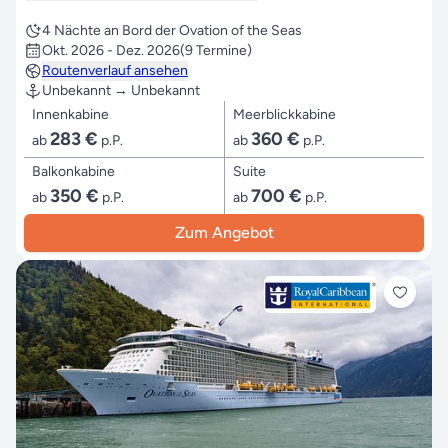
4 Nächte an Bord der Ovation of the Seas
Okt. 2026 - Dez. 2026
(9 Termine)
Routenverlauf ansehen
Unbekannt → Unbekannt
Innenkabine
Meerblickkabine
283 €
360 €
ab
p.P.
ab
p.P.
Balkonkabine
Suite
350 €
700 €
ab
p.P.
ab
p.P.
Zum Angebot