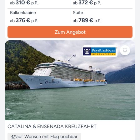
310 €
372 €
ab
p.P.
ab
p.P.
Balkonkabine
Suite
376 €
789 €
ab
p.P.
ab
p.P.
Zum Angebot
CATALINA & ENSENADA KREUZFAHRT
auf Wunsch mit Flug buchbar