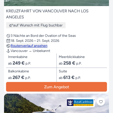
KREUZFAHRT VON VANCOUVER NACH LOS
ANGELES
auf Wunsch mit Flug buchbar
3 Nächte an Bord der Ovation of the Seas
18. Sept. 2026 – 21. Sept. 2026
Routenverlauf ansehen
Vancouver → Unbekannt
Innenkabine
Meerblickkabine
249 €
258 €
ab
p.P.
ab
p.P.
Balkonkabine
Suite
267 €
613 €
ab
p.P.
ab
p.P.
Zum Angebot