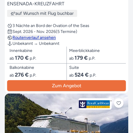
ENSENADA-KREUZFAHRT
auf Wunsch mit Flug buchbar
3 Nächte an Bord der Ovation of the Seas
Sept. 2026 - Nov. 2026
(5 Termine)
Routenverlauf ansehen
Unbekannt → Unbekannt
Innenkabine
Meerblickkabine
170 €
179 €
ab
p.P.
ab
p.P.
Balkonkabine
Suite
276 €
524 €
ab
p.P.
ab
p.P.
Zum Angebot