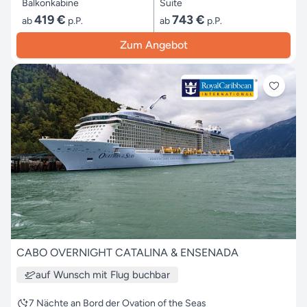
Balkonkabine
Suite
419 €
743 €
ab
p.P.
ab
p.P.
Zum Angebot
CABO OVERNIGHT CATALINA & ENSENADA
auf Wunsch mit Flug buchbar
7 Nächte an Bord der Ovation of the Seas