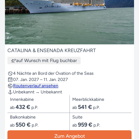
CATALINA & ENSENADA KREUZFAHRT
auf Wunsch mit Flug buchbar
4 Nächte an Bord der Ovation of the Seas
07. Jan. 2027 – 11. Jan. 2027
Routenverlauf ansehen
Unbekannt → Unbekannt
Innenkabine
Meerblickkabine
432 €
541 €
ab
p.P.
ab
p.P.
Balkonkabine
Suite
550 €
959 €
ab
p.P.
ab
p.P.
Zum Angebot