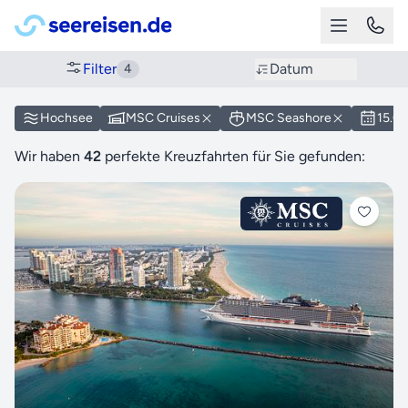
Filter
Datum
4
Hochsee
MSC Cruises
MSC Seashore
15.07
Wir haben
42
perfekte Kreuzfahrten für Sie gefunden: