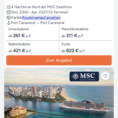
4 Nächte an Bord der MSC Seashore
Nov. 2026 - Apr. 2027
(10 Termine)
Karibik
Routenverlauf ansehen
Port Canaveral → Port Canaveral
Innenkabine
Meerblickkabine
261 €
311 €
ab
p.P.
ab
p.P.
Balkonkabine
Suite
421 €
822 €
ab
p.P.
ab
p.P.
Zum Angebot