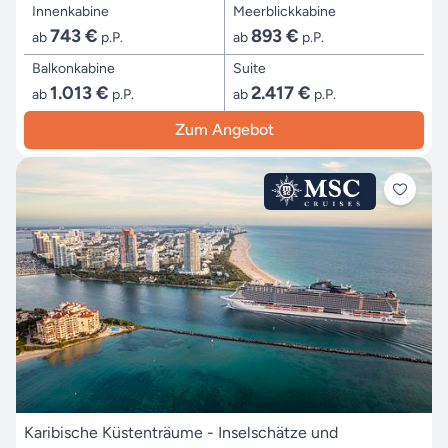
Innenkabine
Meerblickkabine
743 €
893 €
ab
p.P.
ab
p.P.
Balkonkabine
Suite
1.013 €
2.417 €
ab
p.P.
ab
p.P.
Zum Angebot
Karibische Küstenträume - Inselschätze und