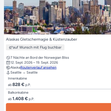
Alaskas Gletschermagie & Küstenzauber
auf Wunsch mit Flug buchbar
7 Nächte an Bord der Norwegian Bliss
12. Sept. 2026 – 19. Sept. 2026
Alaska
Routenverlauf ansehen
Seattle → Seattle
Innenkabine
828 €
ab
p.P.
Balkonkabine
1.408 €
ab
p.P.