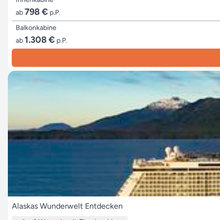
798 €
ab
p.P.
Balkonkabine
1.308 €
ab
p.P.
Alaskas Wunderwelt Entdecken