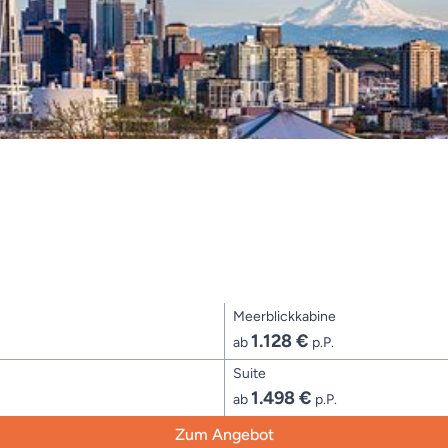
Meerblickkabine
1.128 €
ab
p.P.
Suite
1.498 €
ab
p.P.
Zum Angebot