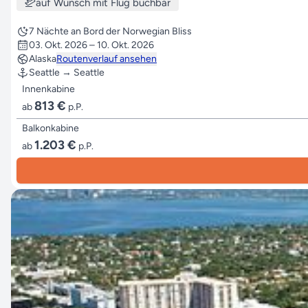
auf Wunsch mit Flug buchbar
7 Nächte an Bord der Norwegian Bliss
03. Okt. 2026 – 10. Okt. 2026
Alaska
Routenverlauf ansehen
Seattle → Seattle
Innenkabine
813 €
ab
p.P.
Balkonkabine
1.203 €
ab
p.P.