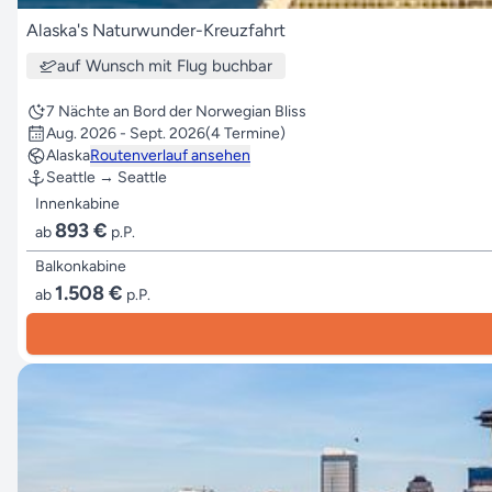
Alaska's Naturwunder-Kreuzfahrt
auf Wunsch mit Flug buchbar
7 Nächte an Bord der Norwegian Bliss
Aug. 2026 - Sept. 2026
(4 Termine)
Alaska
Routenverlauf ansehen
Seattle → Seattle
Innenkabine
893 €
ab
p.P.
Balkonkabine
1.508 €
ab
p.P.