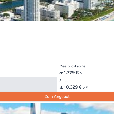
Meerblickkabine
1.779 €
ab
p.P.
Suite
10.329 €
ab
p.P.
Zum Angebot