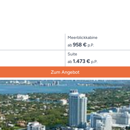
Meerblickkabine
958 €
ab
p.P.
Suite
1.473 €
ab
p.P.
Zum Angebot